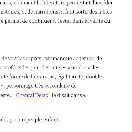
mans, comment la littérature permettait d’accéder
oires, et de narrations, il faut sortir des fables
ature permet de continuer à rester dans la vérité du
le de voir les esprits, par manque de temps, de
 préférer les grandes causes « nobles », les
oute forme de hiérarchie, égalitariste, dont le
e », personnage très secondaire de
 reste…
C
h
a
n
t
a
l
D
e
l
s
o
l
le disait dans «
fabrique un peuple-enfant.