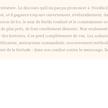
ittérature. Le discours qu’il n’a pas pu prononcer à Stockho
é, et il gagnera toujours ouvertement, irréfutablement, dans
sion de foi, le mur de Berlin tombait et le communisme sov
de plus près, ils l’ont cruellement démenti. Non seulement 
ter des histoires, il se perd complètement de vue. Les scénar
plificateur, antiracisme somnanbule, recouvrement méthodi
né de la finitude : dans son combat contre le mensonge, l’ar