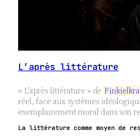
L’après littérature
« L’après littérature » de
F
i
n
k
i
e
l
k
r
a
réel, face aux systèmes idéologiqu
exemplairement moral dans son respe
La littérature comme moyen de re