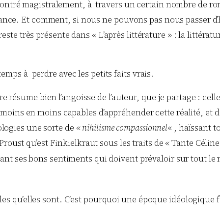
montré magistralement, à travers un certain nombre de ro
ance. Et comment, si nous ne pouvons pas nous passer d’hist
e reste très présente dans « L’après littérature » : la littér
emps à perdre avec les petits faits vrais.
re résume bien l’angoisse de l’auteur, que je partage : cel
oins en moins capables d’appréhender cette réalité, et de
éologies une sorte de «
nihilisme compassionnel
« , haïssant t
Proust qu’est Finkielkraut sous les traits de « Tante Célin
avant ses bons sentiments qui doivent prévaloir sur tout le
les qu’elles sont. C’est pourquoi une époque idéologique 