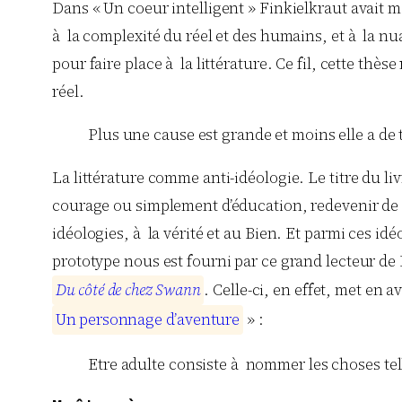
Dans « Un coeur intelligent » Finkielkraut avait 
à la complexité du réel et des humains, et à la nu
pour faire place à la littérature. Ce fil, cette thès
réel.
Plus une cause est grande et moins elle a de t
La littérature comme anti-idéologie. Le titre du liv
courage ou simplement d’éducation, redevenir de m
idéologies, à la vérité et au Bien. Et parmi ces id
prototype nous est fourni par ce grand lecteur de 
D
u
c
ô
t
é
d
e
c
h
e
z
S
w
a
n
n
. Celle-ci, en effet, met en 
U
n
p
e
r
s
o
n
n
a
g
e
d
’
a
v
e
n
t
u
r
e
» :
Etre adulte consiste à nommer les choses tel