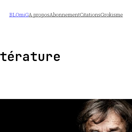
BLOmiG
A propos
Abonnement
Citations
Grokisme
térature