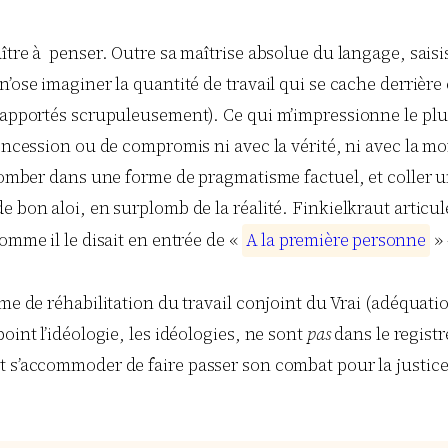
tre à penser. Outre sa maîtrise absolue du langage, saisiss
n’ose imaginer la quantité de travail qui se cache derrière
rapportés scrupuleusement). Ce qui m’impressionne le plus,
oncession ou de compromis ni avec la vérité, ni avec la mor
 tomber dans une forme de pragmatisme factuel, et coller u
e bon aloi, en surplomb de la réalité. Finkielkraut articu
omme il le disait en entrée de «
A
l
a
p
r
e
m
i
è
r
e
p
e
r
s
o
n
n
e
» 
me de réhabilitation du travail conjoint du Vrai (adéquatio
oint l’idéologie, les idéologies, ne sont
pas
dans le regist
 s’accommoder de faire passer son combat pour la justice a