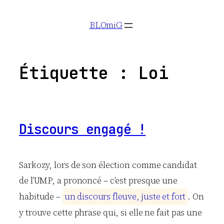
Aller
BLOmiG
au
contenu
Étiquette :
Loi
Discours engagé !
Sarkozy, lors de son élection comme candidat
de l’UMP, a prononcé – c’est presque une
habitude –
u
n
d
i
s
c
o
u
r
s
f
l
e
u
v
e
,
j
u
s
t
e
e
t
f
o
r
t
. On
y trouve cette phrase qui, si elle ne fait pas une