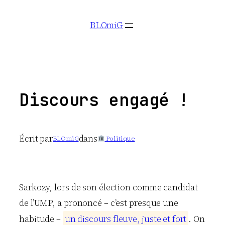
Aller
BLOmiG
au
contenu
Discours engagé !
Écrit par
dans
BLOmiG
Politique
Sarkozy, lors de son élection comme candidat
de l’UMP, a prononcé – c’est presque une
habitude –
u
n
d
i
s
c
o
u
r
s
f
l
e
u
v
e
,
j
u
s
t
e
e
t
f
o
r
t
. On