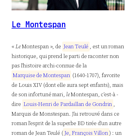
Le Montespan
«
Le
Montespan », de
J
e
a
n
T
e
u
l
é
, est un roman
historique, qui prend le parti de raconter non
pas l’histoire archi-connue de la
M
a
r
q
u
i
s
e
d
e
M
o
n
t
e
s
p
a
n
(1640-1707), favorite
de Louis XIV (dont elle aura sept enfants), mais
de son infortuné mari,
le
Montespan, c’est-à -
dire
L
o
u
i
s
-
H
e
n
r
i
d
e
P
a
r
d
a
i
l
l
a
n
d
e
G
o
n
d
r
i
n
,
Marquis de Monstespan. J’ai retrouvé dans ce
roman l’esprit de la superbe BD tirée d’un autre
roman de Jean Teulé (
J
e
,
F
r
a
n
ç
o
i
s
V
i
l
l
o
n
) : un