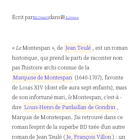
Écrit par
dans
BLOmiG
Livres
«
Le
Montespan », de
J
e
a
n
T
e
u
l
é
, est un roman
historique, qui prend le parti de raconter non
pas l’histoire archi-connue de la
M
a
r
q
u
i
s
e
d
e
M
o
n
t
e
s
p
a
n
(1640-1707), favorite
de Louis XIV (dont elle aura sept enfants), mais
de son infortuné mari,
le
Montespan, c’est-à -
dire
L
o
u
i
s
-
H
e
n
r
i
d
e
P
a
r
d
a
i
l
l
a
n
d
e
G
o
n
d
r
i
n
,
Marquis de Monstespan. J’ai retrouvé dans ce
roman l’esprit de la superbe BD tirée d’un autre
roman de Jean Teulé (
J
e
,
F
r
a
n
ç
o
i
s
V
i
l
l
o
n
) : un