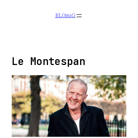
Aller
BLOmiG
au
contenu
Le Montespan