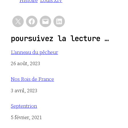
Histoire
Louis XIV
poursuivez la lecture …
L’anneau du pêcheur
Date
26 août, 2023
Nos Rois de France
Date
3 avril, 2023
Septentrion
Date
5 février, 2021