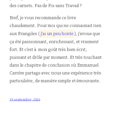
des carnets. Pas de Foi sans Travail ?
Bref, je vous recommande ce livre
chaudement. Pour moi qui ne connaissait rien
aux Evangiles (
j
’
a
i
u
n
p
e
u
h
o
n
t
e
), j’avoue que
ça été passionnant, enrichissant, et vraiment
fort. Et c’est à mon goût très bien écrit,
puissant et drôle par moment. Et très touchant
dans le chapitre de conclusion où Emmanuel
Carrère partage avec nous une expérience très
particulière, de manière simple et émouvante.
19 septembre, 2016