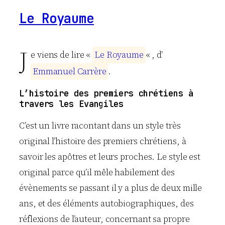
Le Royaume
J
e viens de lire «
L
e
R
o
y
a
u
m
e
« , d’
E
m
m
a
n
u
e
l
C
a
r
r
è
r
e
.
L’histoire des premiers chrétiens à
travers les Evangiles
C’est un livre racontant dans un style très
original l’histoire des premiers chrétiens, à
savoir les apôtres et leurs proches. Le style est
original parce qu’il mêle habilement des
évènements se passant il y a plus de deux mille
ans, et des éléments autobiographiques, des
réflexions de l’auteur, concernant sa propre