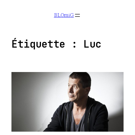
Aller
BLOmiG
au
contenu
Étiquette :
Luc