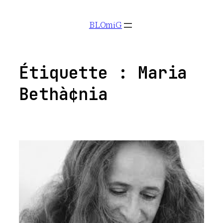
Aller
BLOmiG
au
contenu
Étiquette :
Maria
Bethà¢nia