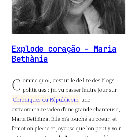
Explode coração – Maria
Bethània
C
omme quoi, c’est utile de lire des blogs
politiques : j’ai vu passer l’autre jour sur
C
h
r
o
n
i
q
u
e
s
d
u
R
é
p
u
b
l
i
c
o
i
n
une
extraordinaire vidéo d’une grande chanteuse,
Maria Bethânia. Elle m’a touché au coeur, et
l’émotion pleine et joyeuse que l’on peut y voir