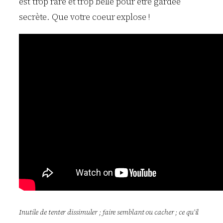
est trop rare et trop belle pour être gardée
secrète. Que votre coeur explose !
Inutile de tenter dissimuler ; faire semblant ou cacher ; ce qu’il