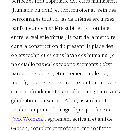
péripéties font apparaitre des êtres malfaisants
(humains ou non), et font miroiter au sein des
personnages tout un tas de thèmes esquissés
par l’auteur de manière subtile : la frontière
entre le réel et le virtuel, la part de la mémoire
dans la construction du présent, la place des
objets techniques dans la vie des humains. Je
ne détaille pas ici les rebondissements : c’est
baroque à souhait, étrangement moderne,
nostalgique. Gibson a inventé tout un univers
qui a profondément marqué les imaginaires des
générations suivantes. A lire, assurément.
Un dernier point : la magnifique postface de
J
a
c
k
W
o
m
a
c
k
, également écrivain et ami de
Gibson, complète et profonde, me confirme