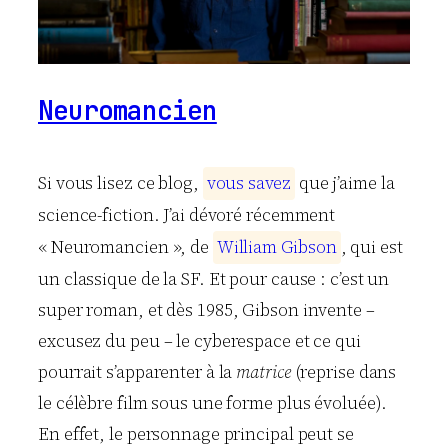
Neuromancien
Si vous lisez ce blog,
v
o
u
s
s
a
v
e
z
que j’aime la
science-fiction. J’ai dévoré récemment
« Neuromancien », de
W
i
l
l
i
a
m
G
i
b
s
o
n
, qui est
un classique de la SF. Et pour cause : c’est un
super roman, et dès 1985, Gibson invente –
excusez du peu – le cyberespace et ce qui
pourrait s’apparenter à la
matrice
(reprise dans
le célèbre film sous une forme plus évoluée).
En effet, le personnage principal peut se