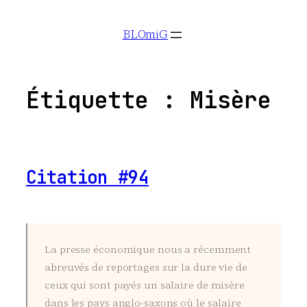
Aller
BLOmiG
au
contenu
Étiquette :
Misère
Citation #94
La presse économique nous a récemment
abreuvés de reportages sur la dure vie de
ceux qui sont payés un salaire de misère
dans les pays anglo-saxons où le salaire