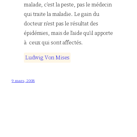
malade, c’est la peste, pas le médecin
qui traite la maladie. Le gain du
docteur n’est pas le résultat des
épidémies, mais de l’aide qu’il apporte
à ceux qui sont affectés.
L
u
d
w
i
g
V
o
n
M
i
s
e
s
9 mars, 2008