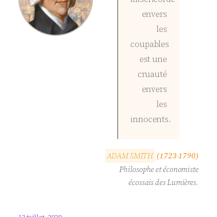
envers
les
coupables
est une
cruauté
envers
les
innocents.
A
D
A
M
S
M
I
T
H
(1723-1790)
Philosophe et économiste
écossais des Lumières.
12 juillet, 2020