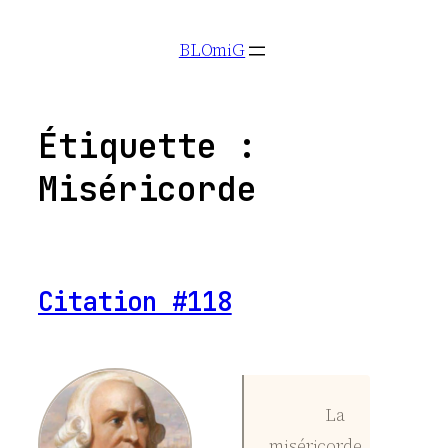
Aller
BLOmiG
au
contenu
Étiquette :
Miséricorde
Citation #118
La
miséricorde