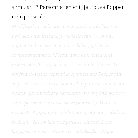
stimulant ? Personnellement, je trouve Popper
indispensable.
Modification : suite aux commentaires très justes et
pertinents des lecteurs, je viens de relire la conf de
Popper, et de mettre à jour le schéma, qui était
complètement faux ! Merci, donc aux lecteurs, et
j’espère que du coup les choses seront plus claires. Le
schéma ci-dessus, reprend la synthèse que Popper fait
en fin d’article. Dans le monde 1, il parle du monde du
vivant, qui a produit en évoluant, des organismes avec
des expériences de consciences (monde 2). Dans ce
monde 2, Popper parle des humains, qui ont produit en
évoluant, des contenus de pensées, adossés à des
langages, et pour certains susceptibles de critique