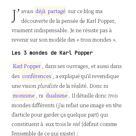
J’
avais
d
é
j
à
p
a
r
t
a
g
é
sur ce blog ma
découverte de la pensée de Karl Popper,
vraiment indispensable. Je ne résiste pas à
revenir sur son modèle des « trois mondes ».
Les 3 mondes de Karl Popper
K
a
r
l
P
o
p
p
e
r
, dans ses ouvrages, et aussi dans
des
c
o
n
f
é
r
e
n
c
e
s
, a expliqué qu’il revendique
une vision
pluraliste
de la réalité. Donc ni
m
o
n
i
s
m
e
, ni
d
u
a
l
i
s
m
e
. Il détaille donc
trois
mondes différents (j’ai refait une image en tête
d’article pour garder ça quelque part) qui
constituent à eux trois le
réel
(définit comme
l’ensemble de ce qui existe) :