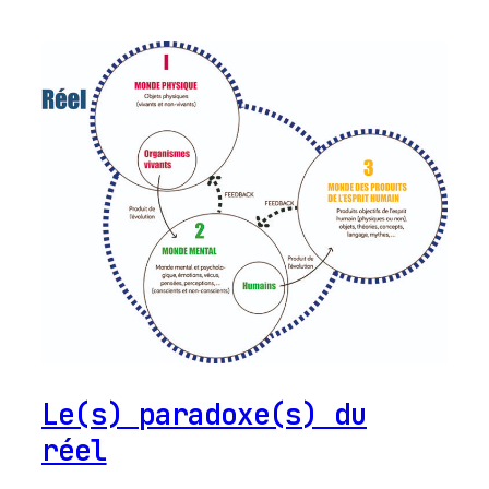
Le(s) paradoxe(s) du
réel