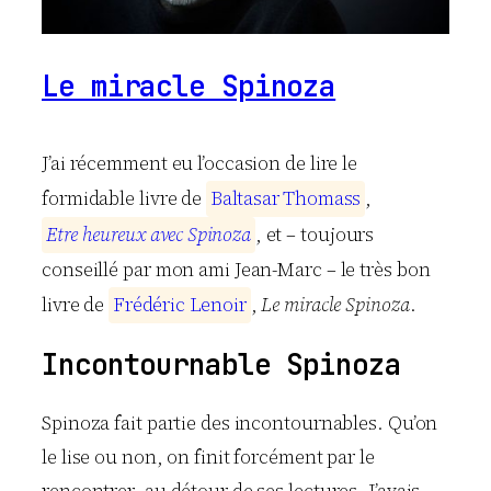
Le miracle Spinoza
J’ai récemment eu l’occasion de lire le
formidable livre de
B
a
l
t
a
s
a
r
T
h
o
m
a
s
s
,
E
t
r
e
h
e
u
r
e
u
x
a
v
e
c
S
p
i
n
o
z
a
, et – toujours
conseillé par mon ami Jean-Marc – le très bon
livre de
F
r
é
d
é
r
i
c
L
e
n
o
i
r
,
Le miracle Spinoza
.
Incontournable Spinoza
Spinoza fait partie des incontournables. Qu’on
le lise ou non, on finit forcément par le