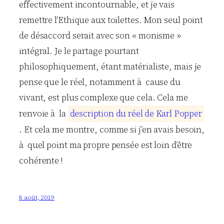
effectivement incontournable, et je vais
remettre l’Ethique aux toilettes. Mon seul point
de désaccord serait avec son « monisme »
intégral. Je le partage pourtant
philosophiquement, étant matérialiste, mais je
pense que le réel, notamment à cause du
vivant, est plus complexe que cela. Cela me
renvoie à la
d
e
s
c
r
i
p
t
i
o
n
d
u
r
é
e
l
d
e
K
a
r
l
P
o
p
p
e
r
. Et cela me montre, comme si j’en avais besoin,
à quel point ma propre pensée est loin d’être
cohérente !
8 août, 2019