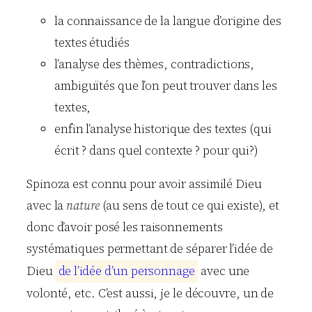
la connaissance de la langue d’origine des
textes étudiés
l’analyse des thèmes, contradictions,
ambiguïtés que l’on peut trouver dans les
textes,
enfin l’analyse historique des textes (qui
écrit ? dans quel contexte ? pour qui?)
Spinoza est connu pour avoir assimilé Dieu
avec la
nature
(au sens de tout ce qui existe), et
donc d’avoir posé les raisonnements
systématiques permettant de séparer l’idée de
Dieu
d
e
l
’
i
d
é
e
d
’
u
n
p
e
r
s
o
n
n
a
g
e
avec une
volonté, etc. C’est aussi, je le découvre, un de