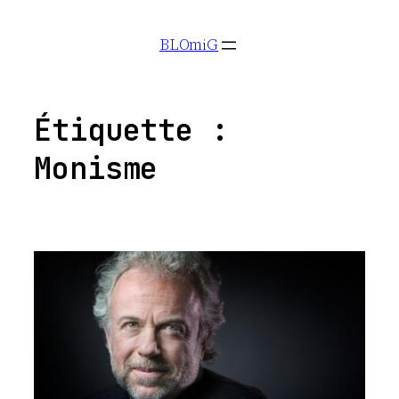
Aller
BLOmiG
au
contenu
Étiquette :
Monisme