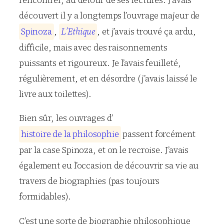
rencontrer, au détour de ses lectures. J’avais
découvert il y a longtemps l’ouvrage majeur de
S
p
i
n
o
z
a
,
L
’
E
t
h
i
q
u
e
, et j’avais trouvé ça ardu,
difficile, mais avec des raisonnements
puissants et rigoureux. Je l’avais feuilleté,
régulièrement, et en désordre (j’avais laissé le
livre aux toilettes).
Bien sûr, les ouvrages d’
h
i
s
t
o
i
r
e
d
e
l
a
p
h
i
l
o
s
o
p
h
i
e
passent forcément
par la case Spinoza, et on le recroise. J’avais
également eu l’occasion de découvrir sa vie au
travers de biographies (pas toujours
formidables).
C’est une sorte de biographie philosophique