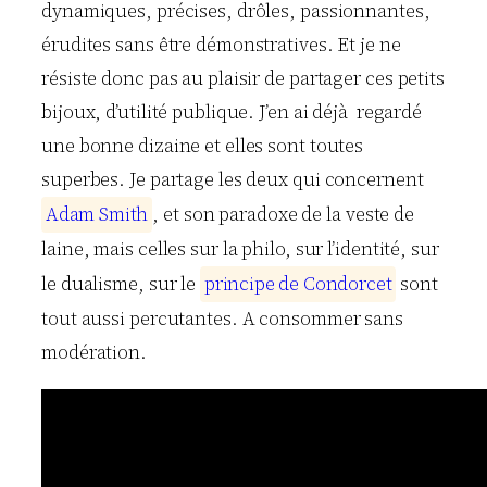
dynamiques, précises, drôles, passionnantes,
érudites sans être démonstratives. Et je ne
résiste donc pas au plaisir de partager ces petits
bijoux, d’utilité publique. J’en ai déjà regardé
une bonne dizaine et elles sont toutes
superbes. Je partage les deux qui concernent
A
d
a
m
S
m
i
t
h
, et son paradoxe de la veste de
laine, mais celles sur la philo, sur l’identité, sur
le dualisme, sur le
p
r
i
n
c
i
p
e
d
e
C
o
n
d
o
r
c
e
t
sont
tout aussi percutantes. A consommer sans
modération.