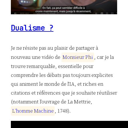
Dualisme ?
Je ne résiste pas au plaisir de partager à
nouveau une vidéo de
M
o
n
s
i
e
u
r
P
h
i
, car je la
trouve remarquable, essentielle pour
comprendre les débats pas toujours explicites
qui animent le monde de l’IA, et riches en
citations et références que je souhaite réutiliser
(notamment l’ouvrage de La Mettrie,
L
’
h
o
m
m
e
M
a
c
h
i
n
e
, 1748).