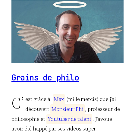
Grains de philo
C’
est grâce à
M
a
x
(mille mercis) que j’ai
découvert
M
o
n
s
i
e
u
r
P
h
i
, professeur de
philosophie et
Y
o
u
t
u
b
e
r
d
e
t
a
l
e
n
t
. J’avoue
avoir été happé par ses vidéos super