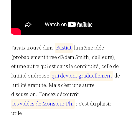
J’avais trouvé dans
B
a
s
t
i
a
t
la même idée
(probablement tirée d’Adam Smith, d’ailleurs),
et une autre qui est dans la continuité, celle de
l’utilité onéreuse
q
u
i
d
e
v
i
e
n
t
g
r
a
d
u
e
l
l
e
m
e
n
t
de
l’utilité gratuite. Mais c’est une autre
discussion. Foncez découvrir
l
e
s
v
i
d
é
o
s
d
e
M
o
n
s
i
e
u
r
P
h
i
: c’est du plaisir
utile !