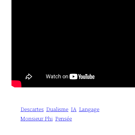
Descartes
Dualisme
IA
Langage
Monsieur Phi
Pensée