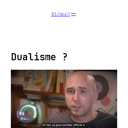
Aller
BLOmiG
au
contenu
Dualisme ?