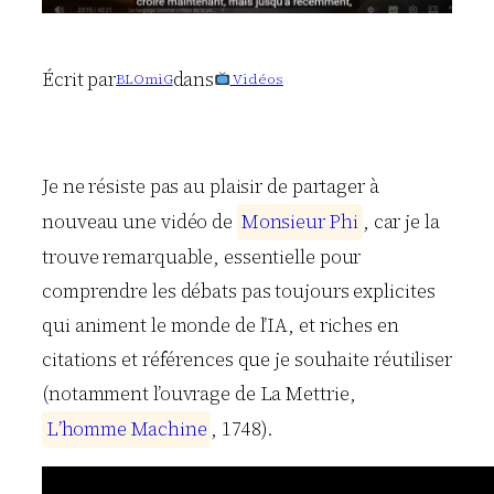
Écrit par
dans
BLOmiG
Vidéos
Je ne résiste pas au plaisir de partager à
nouveau une vidéo de
M
o
n
s
i
e
u
r
P
h
i
, car je la
trouve remarquable, essentielle pour
comprendre les débats pas toujours explicites
qui animent le monde de l’IA, et riches en
citations et références que je souhaite réutiliser
(notamment l’ouvrage de La Mettrie,
L
’
h
o
m
m
e
M
a
c
h
i
n
e
, 1748).