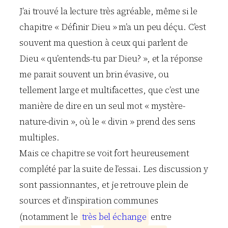
J’ai trouvé la lecture très agréable, même si le
chapitre « Définir Dieu » m’a un peu déçu. C’est
souvent ma question à ceux qui parlent de
Dieu « qu’entends-tu par Dieu? », et la réponse
me parait souvent un brin évasive, ou
tellement large et multifacettes, que c’est une
manière de dire en un seul mot « mystère-
nature-divin », où le « divin » prend des sens
multiples.
Mais ce chapitre se voit fort heureusement
complété par la suite de l’essai. Les discussion y
sont passionnantes, et je retrouve plein de
sources et d’inspiration communes
(notamment le
t
r
è
s
b
e
l
é
c
h
a
n
g
e
entre