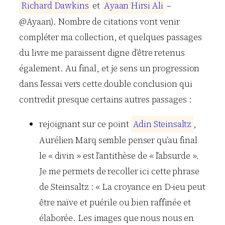
R
i
c
h
a
r
d
D
a
w
k
i
n
s
et
A
y
a
a
n
H
i
r
s
i
A
l
i
–
@Ayaan). Nombre de citations vont venir
compléter ma collection, et quelques passages
du livre me paraissent digne d’être retenus
également. Au final, et je sens un progression
dans l’essai vers cette double conclusion qui
contredit presque certains autres passages :
rejoignant sur ce point
A
d
i
n
S
t
e
i
n
s
a
l
t
z
,
Aurélien Marq semble penser qu’au final
le « divin » est l’antithèse de « l’absurde ».
Je me permets de recoller ici cette phrase
de Steinsaltz : « La croyance en D-ieu peut
être naïve et puérile ou bien raffinée et
élaborée. Les images que nous nous en