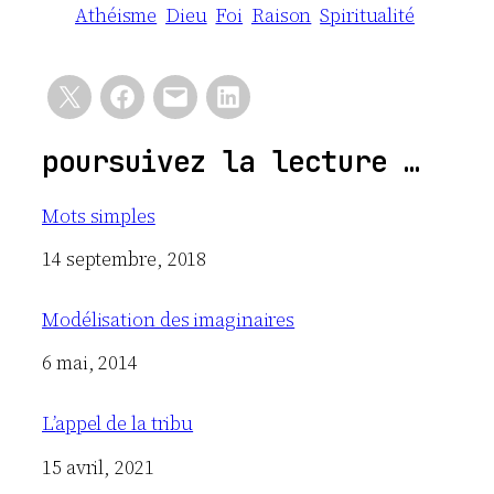
Athéisme
Dieu
Foi
Raison
Spiritualité
poursuivez la lecture …
Mots simples
Date
14 septembre, 2018
Modélisation des imaginaires
Date
6 mai, 2014
L’appel de la tribu
Date
15 avril, 2021