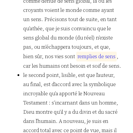
comme dénué de sens global, là où les
croyants voient le monde comme ayant
un sens. Précisons tout de suite, en tant
qu’athée, que je suis convaincu que le
sens global du monde (du réel) n’existe
pas, ou m’échappera toujours, et que,
bien sûr, nos vies sont
r
e
m
p
l
i
e
s
d
e
s
e
n
s
,
car les humains ont besoin et soif de sens.
le second point, lisible, est que l’auteur,
au final, est d’accord avec la symbolique
incroyable qu’a apporté le Nouveau
Testament : s’incarnant dans un homme,
Dieu montre qu’il y a du divin et du sacré
dans l’humain. A nouveau, je suis en
accord total avec ce point de vue, mais il