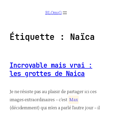
Aller
BLOmiG
au
contenu
Étiquette :
Naïca
Incroyable mais vrai :
les grottes de Naica
Je ne résiste pas au plaisir de partager ici ces
images extraordinaires – c’est
M
a
x
(décidemment) qui m’en a parlé l’autre jour – il