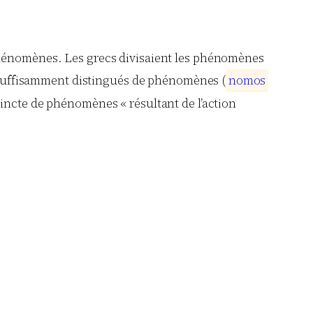
 phénomènes. Les grecs divisaient les phénomènes
on suffisamment distingués de phénomènes (
n
o
m
o
s
stincte de phénomènes « résultant de l’action