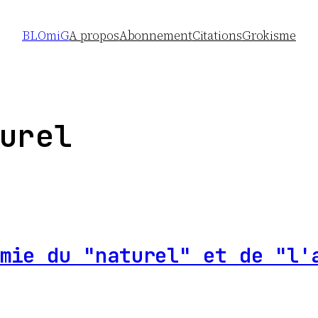
BLOmiG
A propos
Abonnement
Citations
Grokisme
urel
mie du "naturel" et de "l'