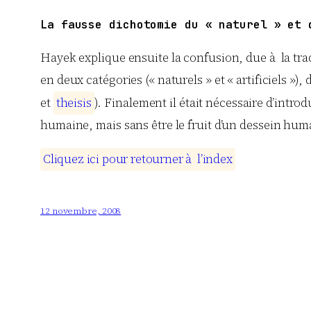
La fausse dichotomie du « naturel » et 
Hayek
explique ensuite la confusion, due à la tr
en deux catégories (« naturels » et « artificiels
et
t
h
e
i
s
i
s
). Finalement il était nécessaire d’intro
humaine, mais sans être le fruit d’un dessein hum
C
l
i
q
u
e
z
i
c
i
p
o
u
r
r
e
t
o
u
r
n
e
r
à
l
’
i
n
d
e
x
12 novembre, 2008