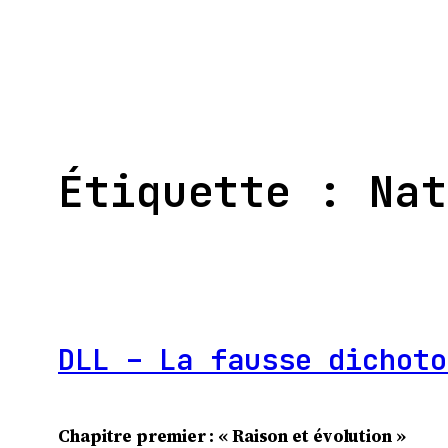
Aller
au
contenu
Étiquette :
Nat
DLL – La fausse dichoto
Chapitre premier : « Raison et évolution »