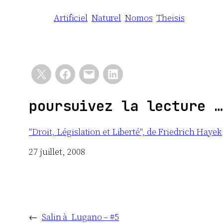
Artificiel
Naturel
Nomos
Theisis
poursuivez la lecture …
"Droit, Législation et Liberté", de Friedrich Hayek
Date
27 juillet, 2008
←
Salin à Lugano – #5