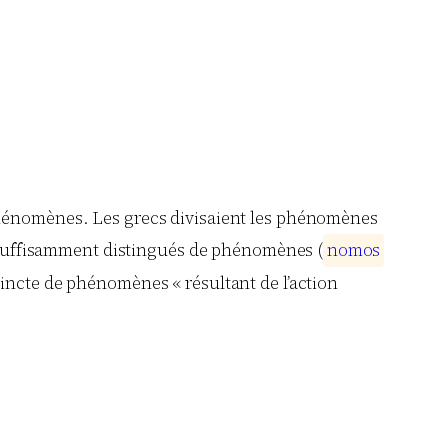
 phénomènes. Les grecs divisaient les phénomènes
on suffisamment distingués de phénomènes (
n
o
m
o
s
stincte de phénomènes « résultant de l’action