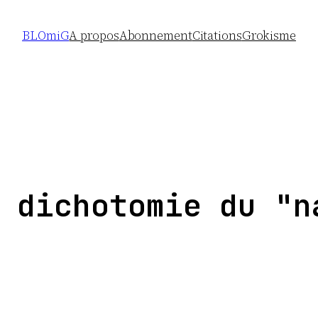
BLOmiG
A propos
Abonnement
Citations
Grokisme
 dichotomie du "n