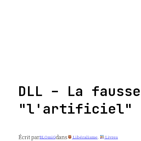
Aller
au
contenu
DLL – La fausse
"l'artificiel"
Écrit par
dans
BLOmiG
Libéralisme
, 
Livres