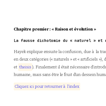
Chapitre premier : « Raison et évolution »
La fausse dichotomie du « naturel » et 
Hayek
explique ensuite la confusion, due à la tr
en deux catégories (« naturels » et « artificiels
et
t
h
e
i
s
i
s
). Finalement il était nécessaire d’intro
humaine, mais sans être le fruit d’un dessein hum
C
l
i
q
u
e
z
i
c
i
p
o
u
r
r
e
t
o
u
r
n
e
r
à
l
’
i
n
d
e
x