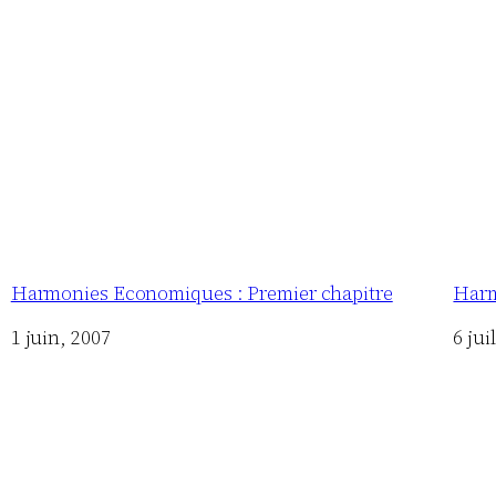
Harmonies Economiques : Premier chapitre
Harm
Date
1 juin, 2007
Date
6 jui