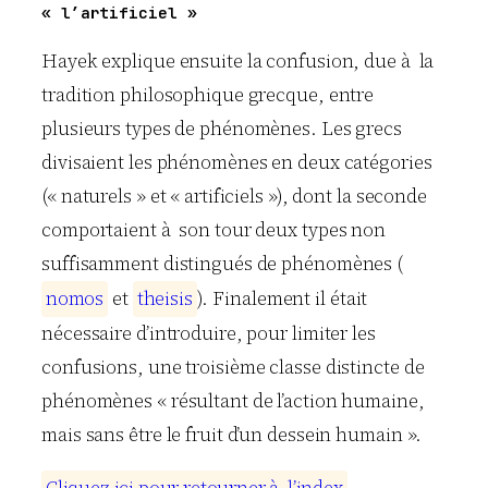
« l’artificiel »
Hayek
explique ensuite la confusion, due à la
tradition philosophique grecque, entre
plusieurs types de phénomènes. Les grecs
divisaient les phénomènes en deux catégories
(« naturels » et « artificiels »), dont la seconde
comportaient à son tour deux types non
suffisamment distingués de phénomènes (
n
o
m
o
s
et
t
h
e
i
s
i
s
). Finalement il était
nécessaire d’introduire, pour limiter les
confusions, une troisième classe distincte de
phénomènes « résultant de l’action humaine,
mais sans être le fruit d’un dessein humain ».
C
l
i
q
u
e
z
i
c
i
p
o
u
r
r
e
t
o
u
r
n
e
r
à
l
’
i
n
d
e
x