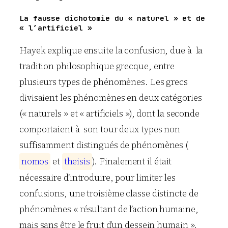
La fausse dichotomie du « naturel » et de
« l’artificiel »
Hayek
explique ensuite la confusion, due à la
tradition philosophique grecque, entre
plusieurs types de phénomènes. Les grecs
divisaient les phénomènes en deux catégories
(« naturels » et « artificiels »), dont la seconde
comportaient à son tour deux types non
suffisamment distingués de phénomènes (
n
o
m
o
s
et
t
h
e
i
s
i
s
). Finalement il était
nécessaire d’introduire, pour limiter les
confusions, une troisième classe distincte de
phénomènes « résultant de l’action humaine,
mais sans être le fruit d’un dessein humain ».