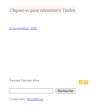
C
l
i
q
u
e
z
i
c
i
p
o
u
r
r
e
t
o
u
r
n
e
r
à
l
’
i
n
d
e
x
12 novembre, 2008
Twenty Twenty-Five
Rechercher
Rechercher
Conçu avec
WordPress