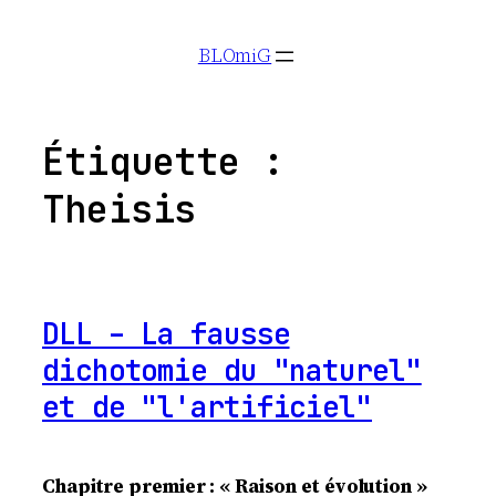
Aller
BLOmiG
au
contenu
Étiquette :
Theisis
DLL – La fausse
dichotomie du "naturel"
et de "l'artificiel"
Chapitre premier : « Raison et évolution »