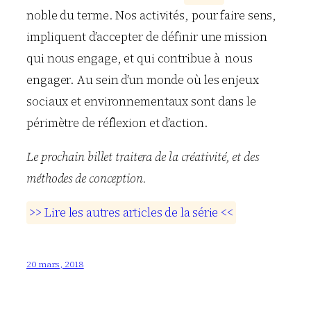
noble du terme. Nos activités, pour faire sens,
impliquent d’accepter de définir une mission
qui nous engage, et qui contribue à nous
engager. Au sein d’un monde où les enjeux
sociaux et environnementaux sont dans le
périmètre de réflexion et d’action.
Le prochain billet traitera de la créativité, et des
méthodes de conception.
>
>
L
i
r
e
l
e
s
a
u
t
r
e
s
a
r
t
i
c
l
e
s
d
e
l
a
s
é
r
i
e
<
<
20 mars, 2018