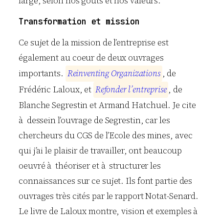
large, selon nos goûts et nos valeurs.
Transformation et mission
Ce sujet de la mission de l’entreprise est
également au coeur de deux ouvrages
importants.
R
e
i
n
v
e
n
t
i
n
g
O
r
g
a
n
i
z
a
t
i
o
n
s
, de
Frédéric Laloux, et
R
e
f
o
n
d
e
r
l
’
e
n
t
r
e
p
r
i
s
e
, de
Blanche Segrestin et Armand Hatchuel. Je cite
à dessein l’ouvrage de Segrestin, car les
chercheurs du CGS de l’Ecole des mines, avec
qui j’ai le plaisir de travailler, ont beaucoup
oeuvré à théoriser et à structurer les
connaissances sur ce sujet. Ils font partie des
ouvrages très cités par le rapport Notat-Senard.
Le livre de Laloux montre, vision et exemples à