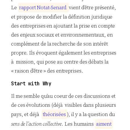
Le
r
a
p
p
o
r
t
N
o
t
a
t
-
S
e
n
a
r
d
vient d’être présenté,
et propose de modifier la définition juridique
des entreprises en ajoutant la prise en compte
des enjeux sociaux et environnementaux, en
complément de la recherche de son intérêt
propre. Ils évoquent également les entreprises
à mission, qui pose au centre des débats la
« raison d’être » des entreprises.
Start with Why
Il me semble qu’au coeur de ces discussions et
de ces évolutions (déjà visibles dans plusieurs
pays, et déjà
t
h
é
o
r
i
s
é
e
s
), il y a la question du
sens de l’action collective
. Les humains
a
i
m
e
n
t