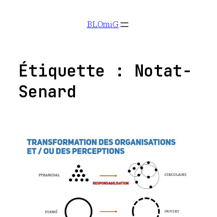
Aller
BLOmiG
au
contenu
Étiquette :
Notat-
Senard