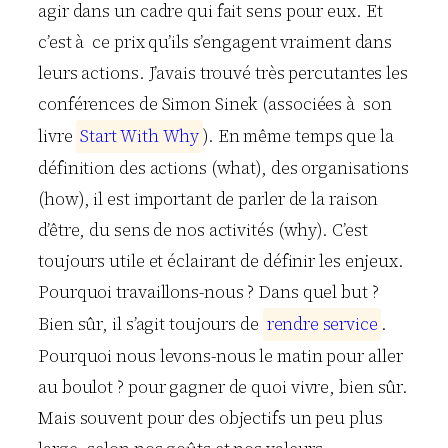
agir dans un cadre qui fait sens pour eux. Et
c’est à ce prix qu’ils s’engagent vraiment dans
leurs actions. J’avais trouvé très percutantes les
conférences de Simon Sinek (associées à son
livre
S
t
a
r
t
W
i
t
h
W
h
y
). En même temps que la
définition des actions (what), des organisations
(how), il est important de parler de la raison
d’être, du sens de nos activités (why). C’est
toujours utile et éclairant de définir les enjeux.
Pourquoi travaillons-nous ? Dans quel but ?
Bien sûr, il s’agit toujours de
r
e
n
d
r
e
s
e
r
v
i
c
e
.
Pourquoi nous levons-nous le matin pour aller
au boulot ? pour gagner de quoi vivre, bien sûr.
Mais souvent pour des objectifs un peu plus