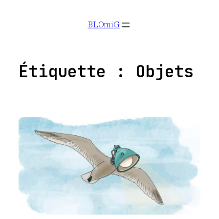
Aller
BLOmiG
au
contenu
Étiquette :
Objets