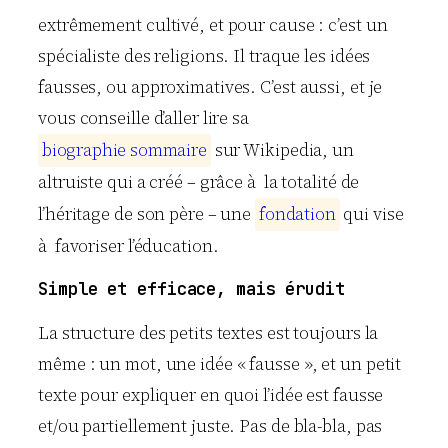
extrêmement cultivé, et pour cause : c’est un
spécialiste des religions. Il traque les idées
fausses, ou approximatives. C’est aussi, et je
vous conseille d’aller lire sa
b
i
o
g
r
a
p
h
i
e
s
o
m
m
a
i
r
e
sur Wikipedia, un
altruiste qui a créé – grâce à la totalité de
l’héritage de son père – une
f
o
n
d
a
t
i
o
n
qui vise
à favoriser l’éducation.
Simple et efficace, mais érudit
La structure des petits textes est toujours la
même : un mot, une idée « fausse », et un petit
texte pour expliquer en quoi l’idée est fausse
et/ou partiellement juste. Pas de bla-bla, pas