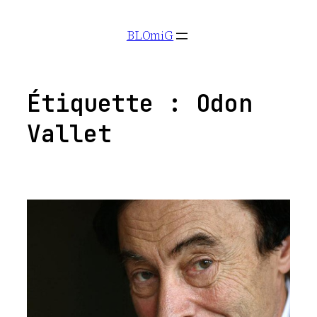
Aller
BLOmiG
au
contenu
Étiquette :
Odon
Vallet