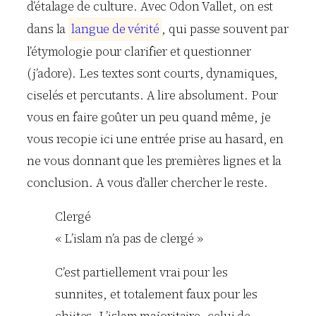
d’étalage de culture. Avec Odon Vallet, on est
dans la
l
a
n
g
u
e
d
e
v
é
r
i
t
é
, qui passe souvent par
l’étymologie pour clarifier et questionner
(j’adore). Les textes sont courts, dynamiques,
ciselés et percutants. A lire absolument. Pour
vous en faire goûter un peu quand même, je
vous recopie ici une entrée prise au hasard, en
ne vous donnant que les premières lignes et la
conclusion. A vous d’aller chercher le reste.
Clergé
« L’islam n’a pas de clergé »
C’est partiellement vrai pour les
sunnites, et totalement faux pour les