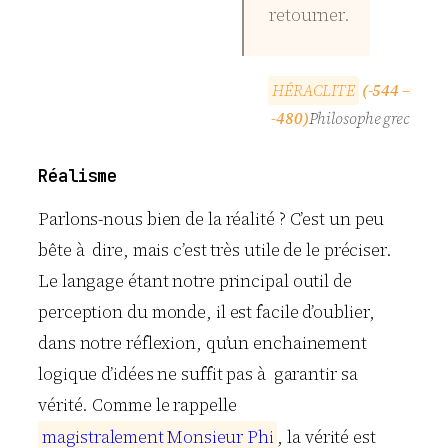
retourner.
H
É
R
A
C
L
I
T
E
(-544 –
-480)
Philosophe grec
Réalisme
Parlons-nous bien de la réalité ? C’est un peu
bête à dire, mais c’est très utile de le préciser.
Le langage étant notre principal outil de
perception du monde, il est facile d’oublier,
dans notre réflexion, qu’un enchainement
logique d’idées ne suffit pas à garantir sa
vérité. Comme le rappelle
m
a
g
i
s
t
r
a
l
e
m
e
n
t
M
o
n
s
i
e
u
r
P
h
i
, la vérité est