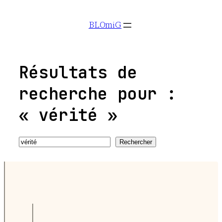
Aller
BLOmiG
au
contenu
Résultats de
recherche pour :
« vérité »
Recherche
Rechercher