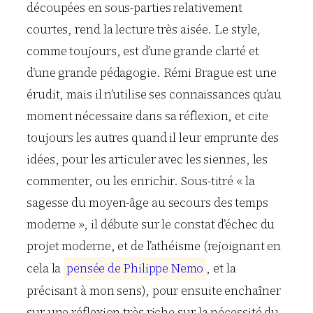
découpées en sous-parties relativement
courtes, rend la lecture très aisée. Le style,
comme toujours, est d’une grande clarté et
d’une grande pédagogie. Rémi Brague est une
érudit, mais il n’utilise ses connaissances qu’au
moment nécessaire dans sa réflexion, et cite
toujours les autres quand il leur emprunte des
idées, pour les articuler avec les siennes, les
commenter, ou les enrichir. Sous-titré « la
sagesse du moyen-âge au secours des temps
moderne », il débute sur le constat d’échec du
projet moderne, et de l’athéisme (rejoignant en
cela la
p
e
n
s
é
e
d
e
P
h
i
l
i
p
p
e
N
e
m
o
, et la
précisant à mon sens), pour ensuite enchaîner
sur une réflexion très riche sur la nécessité du