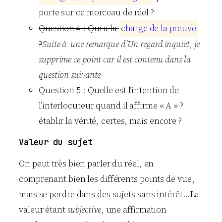
porte sur ce morceau de réel ?
Question 4 : Qui a la
c
h
a
r
g
e
d
e
l
a
p
r
e
u
v
e
?
Suite à une remarque d’Un regard inquiet, je
supprime ce point car il est contenu dans la
question suivante
Question 5 : Quelle est l’intention de
l’interlocuteur quand il affirme « A » ?
établir la vérité, certes, mais encore ?
Valeur du sujet
On peut très bien parler du réel, en
comprenant bien les différents points de vue,
mais se perdre dans des sujets sans intérêt…La
valeur étant
subjective
, une affirmation