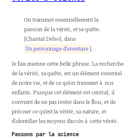
On transmet essentiellement la
passion de la vérité, et sa quête.
[Chantal Delsol, dans
U
n
p
e
r
s
o
n
n
a
g
e
d
’
a
v
e
n
t
u
r
e
].
Je fais mienne cette belle phrase. La recherche
de la vérité, sa quête, est un élément essentiel
de notre vie, et de ce qu’on transmet à nos
enfants. Puisque cet élément est central, il
convient de ne pas rester dans le flou, et de
préciser ce qu’est la vérité, sa nature, et
d’identifier les moyens d’accès à cette vérité.
Passons par la science