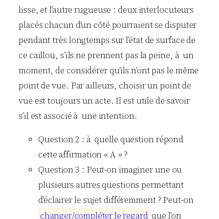
lisse, et l’autre rugueuse : deux interlocuteurs
placés chacun d’un côté pourraient se disputer
pendant très longtemps sur l’état de surface de
ce caillou, s’ils ne prennent pas la peine, à un
moment, de considérer qu’ils n’ont pas le même
point de vue. Par ailleurs, choisir un point de
vue est toujours un acte. Il est utile de savoir
s’il est associé à une intention.
Question 2 : à quelle question répond
cette affirmation « A » ?
Question 3 : Peut-on imaginer une ou
plusieurs autres questions permettant
d’éclairer le sujet différemment ? Peut-on
c
h
a
n
g
e
r
/
c
o
m
p
l
é
t
e
r
l
e
r
e
g
a
r
d
que l’on