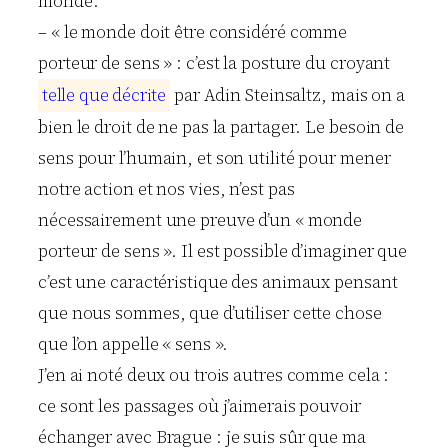
monde.
– « le monde doit être considéré comme
porteur de sens » : c’est la posture du croyant
t
e
l
l
e
q
u
e
d
é
c
r
i
t
e
par Adin Steinsaltz, mais on a
bien le droit de ne pas la partager. Le besoin de
sens pour l’humain, et son utilité pour mener
notre action et nos vies, n’est pas
nécessairement une preuve d’un « monde
porteur de sens ». Il est possible d’imaginer que
c’est une caractéristique des animaux pensant
que nous sommes, que d’utiliser cette chose
que l’on appelle « sens ».
J’en ai noté deux ou trois autres comme cela :
ce sont les passages où j’aimerais pouvoir
échanger avec Brague : je suis sûr que ma