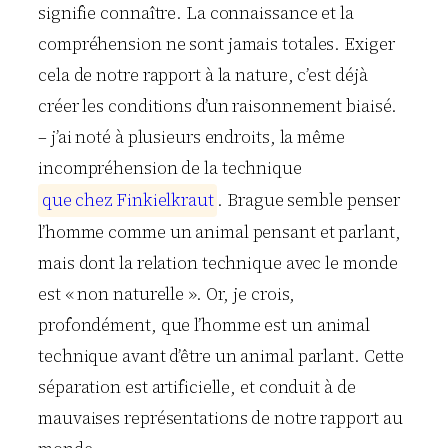
signifie connaître. La connaissance et la
compréhension ne sont jamais totales. Exiger
cela de notre rapport à la nature, c’est déjà
créer les conditions d’un raisonnement biaisé.
– j’ai noté à plusieurs endroits, la même
incompréhension de la technique
q
u
e
c
h
e
z
F
i
n
k
i
e
l
k
r
a
u
t
. Brague semble penser
l’homme comme un animal pensant et parlant,
mais dont la relation technique avec le monde
est « non naturelle ». Or, je crois,
profondément, que l’homme est un animal
technique avant d’être un animal parlant. Cette
séparation est artificielle, et conduit à de
mauvaises représentations de notre rapport au