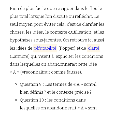
Rien de plus facile que naviguer dans le flou le
plus total lorsque l’on discute ou réfléchit. Le
seul moyen pour éviter cela, c’est de clarifier les
choses, les idées, le contexte d’utilisation, et les
hypothèses sous-jacentes. On retrouve ici aussi
les idées de
r
é
f
u
t
a
b
i
l
i
t
é
(Popper) et de
c
l
a
r
t
é
(Larmore) qui visent à expliciter les conditions
dans lesquelles on abandonnerait cette idée
« A » (=reconnaitrait comme fausse).
Question 9 : Les termes de « A » sont-il
bien définis ? et le contexte précisé ?
Question 10 : les conditions dans
lesquelles on abandonnerait « A » sont