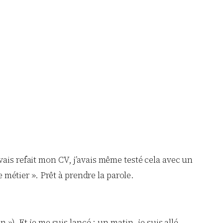
j’avais refait mon CV, j’avais même testé cela avec un
e métier ». Prêt à prendre la parole.
»). Et je me suis lancé : un matin, je suis allé