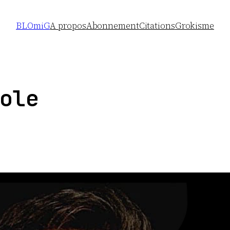
BLOmiG
A propos
Abonnement
Citations
Grokisme
ole