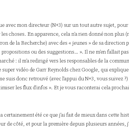
trevue avec mon directeur (N+3) sur un tout autre sujet, pour
les choses. En apparence, cela n’a rien donné non plus (no
ron de la Recherche) avec des « jeunes » de sa direction po
propositions ou des suggestions… ». Il ne m’en fallait pas 
rché : il m’a redirigé vers les responsables de la communic
une super vidéo de Garr Reynolds chez Google, qui expliqu
e suis donc retrouvé (avec l’appui du N+3, vous suivez ?)
timiser les flux d’infos ». Et je vous raconterai cela proch
a certainement été ce que j’ai fait de mieux dans cette histo
 de côté, et pour la première depuis plusieurs années, j’é