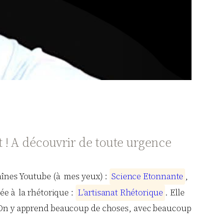
 ! A découvrir de toute urgence
haînes Youtube (à mes yeux) :
S
c
i
e
n
c
e
E
t
o
n
n
a
n
t
e
,
rée à la rhétorique :
L
’
a
r
t
i
s
a
n
a
t
R
h
é
t
o
r
i
q
u
e
. Elle
ns. On y apprend beaucoup de choses, avec beaucoup