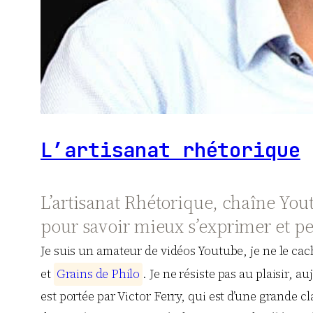
L’artisanat rhétorique
L’artisanat Rhétorique, chaîne You
pour savoir mieux s’exprimer et pe
Je suis un amateur de vidéos Youtube, je ne le ca
et
G
r
a
i
n
s
d
e
P
h
i
l
o
. Je ne résiste pas au plaisir, 
est portée par Victor Ferry, qui est d’une grande