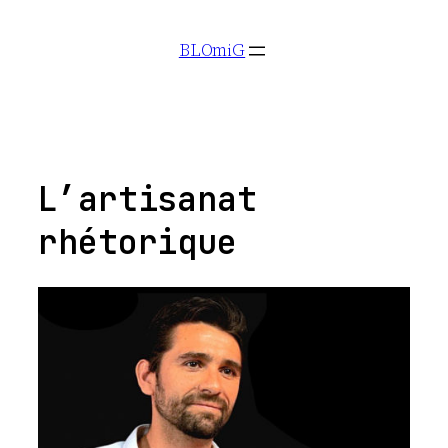
Aller
BLOmiG
au
contenu
L’artisanat
rhétorique