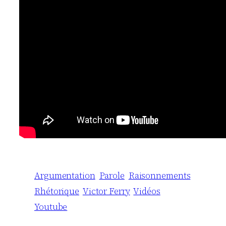
Argumentation
Parole
Raisonnements
Rhétorique
Victor Ferry
Vidéos
Youtube