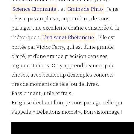
S
c
i
e
n
c
e
E
t
o
n
n
a
n
t
e
, et
G
r
a
i
n
s
d
e
P
h
i
l
o
. Je ne
résiste pas au plaisir, aujourd’hui, de vous
partager une excellente chaîne consacrée à la
rhétorique :
L
’
a
r
t
i
s
a
n
a
t
R
h
é
t
o
r
i
q
u
e
. Elle est
portée par Victor Ferry, qui est d’une grande
clarté, et d’une grande précision dans ses
argumentations. On y apprend beaucoup de
choses, avec beaucoup d’exemples concrets
tirés de moments de télé, ou de livres.
Passionnant, utile et frais.
En guise d’échantillon, je vous partage celle qui
s’appelle « Débattons moins! ». Bon visionnage !