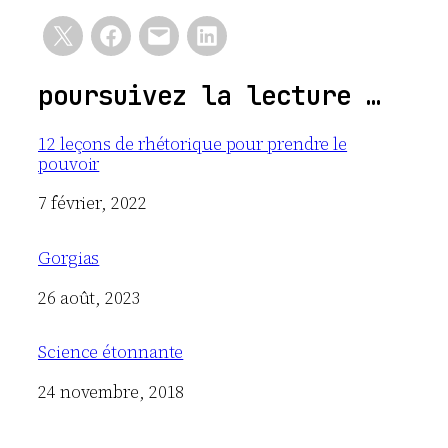
poursuivez la lecture …
12 leçons de rhétorique pour prendre le
pouvoir
Date
7 février, 2022
Gorgias
Date
26 août, 2023
Science étonnante
Date
24 novembre, 2018