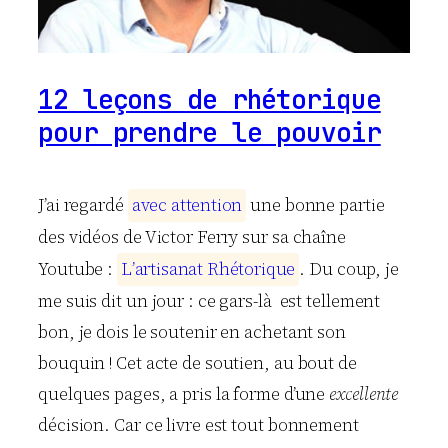
12 leçons de rhétorique
pour prendre le pouvoir
J’ai regardé
a
v
e
c
a
t
t
e
n
t
i
o
n
une bonne partie
des vidéos de Victor Ferry sur sa chaîne
Youtube :
L
’
a
r
t
i
s
a
n
a
t
R
h
é
t
o
r
i
q
u
e
. Du coup, je
me suis dit un jour : ce gars-là est tellement
bon, je dois le soutenir en achetant son
bouquin ! Cet acte de soutien, au bout de
quelques pages, a pris la forme d’une
excellente
décision. Car ce livre est tout bonnement