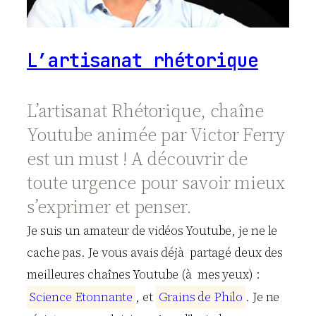
L’artisanat rhétorique
L’artisanat Rhétorique, chaîne
Youtube animée par Victor Ferry
est un must ! A découvrir de
toute urgence pour savoir mieux
s’exprimer et penser.
Je suis un amateur de vidéos Youtube, je ne le
cache pas. Je vous avais déjà partagé deux des
meilleures chaînes Youtube (à mes yeux) :
S
c
i
e
n
c
e
E
t
o
n
n
a
n
t
e
, et
G
r
a
i
n
s
d
e
P
h
i
l
o
. Je ne