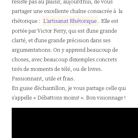
résiste pas au plaisir, aujourd’hui, de vous
partager une excellente chaîne consacrée à la
rhétorique :
L
’
a
r
t
i
s
a
n
a
t
R
h
é
t
o
r
i
q
u
e
. Elle est
portée par Victor Ferry, qui est d’une grande
clarté, et d’une grande précision dans ses
argumentations. On y apprend beaucoup de
choses, avec beaucoup d’exemples concrets
tirés de moments de télé, ou de livres.
Passionnant, utile et frais.
En guise d’échantillon, je vous partage celle qui
s’appelle « Débattons moins! ». Bon visionnage !