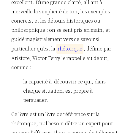
excellent. D’une grande clarté, alliant à
merveille la simplicité de ton, les exemples
concrets, et les détours historiques ou
philosophique : on se sent pris en main, et
guidé magistralement vers ce savoir si
particulier qu’est la
r
h
é
t
o
r
i
q
u
e
, définie par
Aristote, Victor Ferry le rappelle au début,
comme :
la capacité à découvrir ce qui, dans
chaque situation, est propre à
persuader.
Ce livre est un livre de référence sur la
rhétorique, nul besoin d’être un expert pour
pouvoir l’affirmer. Il nous permet de tellement