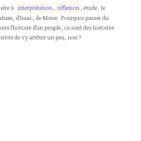
tière à
i
n
t
e
r
p
r
é
t
a
t
i
o
n
,
r
é
f
l
e
x
i
o
n
, étude. Je
raham, d’Isaac, de Moïse. Pourquoi passer du
ers l’histoire d’un peuple, ce sont des histoires
érite de s’y arrêter un peu, non ?