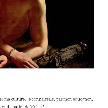
rier ma culture. Je connaissais, par mon éducation,
ntendu parler de Moïse ?