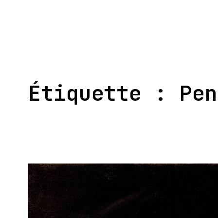
Aller
au
contenu
Étiquette :
Pen