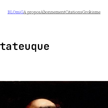
BLOmiG
A propos
Abonnement
Citations
Grokisme
tateuque