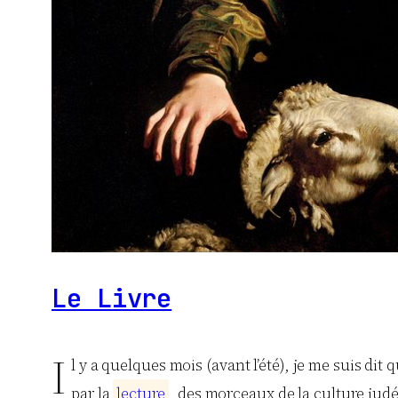
Le Livre
I
l y a quelques mois (avant l’été), je me suis di
par la
l
e
c
t
u
r
e
, des morceaux de la culture judé