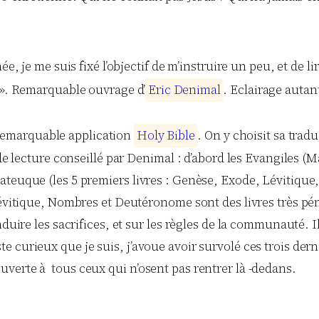
e, je me suis fixé l’objectif de m’instruire un peu, et de li
s ». Remarquable ouvrage d’
E
r
i
c
D
e
n
i
m
a
l
. Eclairage autan
la remarquable application
H
o
l
y
B
i
b
l
e
. On y choisit sa tra
 de lecture conseillé par Denimal : d’abord les Evangiles (M
ateuque (les 5 premiers livres : Genèse, Exode, Lévitiqu
 Lévitique, Nombres et Deutéronome sont des livres très pé
nduire les sacrifices, et sur les règles de la communauté.
 curieux que je suis, j’avoue avoir survolé ces trois derni
verte à tous ceux qui n’osent pas rentrer là -dedans.