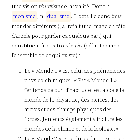
une vision
pluraliste
de la réalité. Donc ni
m
o
n
i
s
m
e
, ni
d
u
a
l
i
s
m
e
. Il détaille donc
trois
mondes différents (j’ai refait une image en tête
d’article pour garder ça quelque part) qui
constituent à eux trois le
réel
(définit comme
l’ensemble de ce qui existe) :
Le « Monde 1 » est celui des phénomènes
physico-chimiques. « Par « Monde 1 »,
j’entends ce qui, d’habitude, est appelé le
monde de la physique, des pierres, des
arbres et des champs physiques des
forces. J’entends également y inclure les
mondes de la chimie et de la biologie.»
Le « Monde 2 » est celui de la conscience,