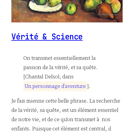
Vérité & Science
On transmet essentiellement la
passion de la vérité, et sa quête.
[Chantal Delsol, dans
U
n
p
e
r
s
o
n
n
a
g
e
d
’
a
v
e
n
t
u
r
e
].
Je fais mienne cette belle phrase. La recherche
de la vérité, sa quête, est un élément essentiel
de notre vie, et de ce qu’on transmet à nos
enfants. Puisque cet élément est central, il