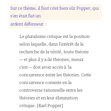
S
u
r
c
e
t
h
è
m
e
,
i
l
f
a
u
t
c
i
t
e
r
b
i
e
n
s
û
r
P
o
p
p
e
r
,
q
u
i
s
’
e
n
é
t
a
i
t
f
a
i
t
u
n
a
r
d
e
n
t
d
é
f
e
n
s
e
u
r
:
Le pluralisme critique est la position
selon laquelle, dans l’intérêt de la
recherche de la vérité, toute théorie
— et plus il y a de théories, mieux
c’est — doit avoir accès à la
concurrence entre les théories. Cette
concurrence consiste en la
controverse rationnelle entre les
théories et en leur élimination
critique. [Karl Popper]