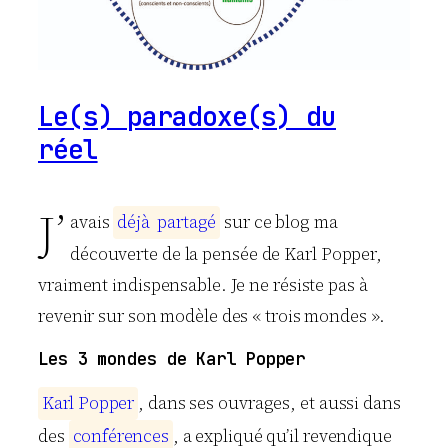
Le(s) paradoxe(s) du
réel
J’
avais
d
é
j
à
p
a
r
t
a
g
é
sur ce blog ma
découverte de la pensée de Karl Popper,
vraiment indispensable. Je ne résiste pas à
revenir sur son modèle des « trois mondes ».
Les 3 mondes de Karl Popper
K
a
r
l
P
o
p
p
e
r
, dans ses ouvrages, et aussi dans
des
c
o
n
f
é
r
e
n
c
e
s
, a expliqué qu’il revendique