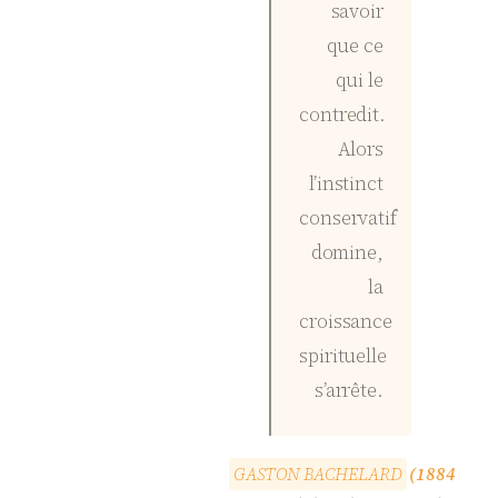
savoir
que ce
qui le
contredit.
Alors
l’instinct
conservatif
domine,
la
croissance
spirituelle
s’arrête.
G
A
S
T
O
N
B
A
C
H
E
L
A
R
D
(1884