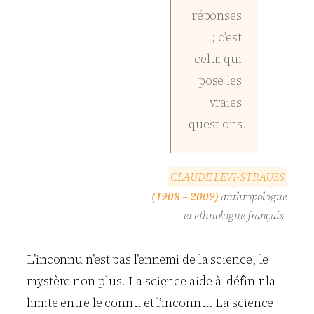
réponses
; c’est
celui qui
pose les
vraies
questions.
C
L
A
U
D
E
L
E
V
I
-
S
T
R
A
U
S
S
(1908 – 2009)
anthropologue
et ethnologue français.
L’inconnu n’est pas l’ennemi de la science, le
mystère non plus. La science aide à définir la
limite entre le connu et l’inconnu. La science