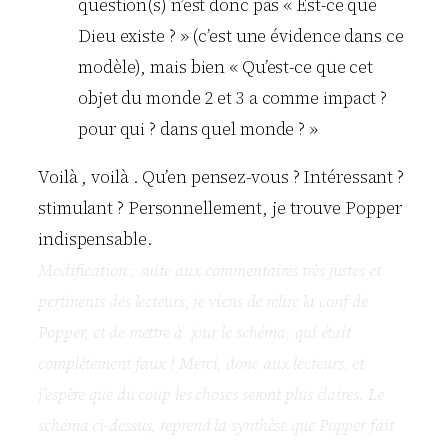
question(s) n’est donc pas « Est-ce que
Dieu existe ? » (c’est une évidence dans ce
modèle), mais bien « Qu’est-ce que cet
objet du monde 2 et 3 a comme impact ?
pour qui ? dans quel monde ? »
Voilà , voilà . Qu’en pensez-vous ? Intéressant ?
stimulant ? Personnellement, je trouve Popper
indispensable.
Modification : suite aux commentaires très justes et
pertinents des lecteurs, je viens de relire la conf de
Popper, et de mettre à jour le schéma, qui était
complètement faux ! Merci, donc aux lecteurs, et
j’espère que du coup les choses seront plus claires. Le
schéma ci-dessus, reprend la synthèse que Popper fait