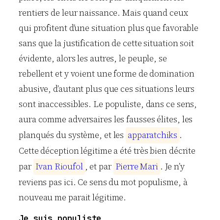
rentiers de leur naissance. Mais quand ceux
qui profitent d’une situation plus que favorable
sans que la justification de cette situation soit
évidente, alors les autres, le peuple, se
rebellent et y voient une forme de domination
abusive, d’autant plus que ces situations leurs
sont inaccessibles. Le populiste, dans ce sens,
aura comme adversaires les fausses élites, les
planqués du système, et les
a
p
p
a
r
a
t
c
h
i
k
s
.
Cette déception légitime a été très bien décrite
par
I
v
a
n
R
i
o
u
f
o
l
, et par
P
i
e
r
r
e
M
a
r
i
. Je n’y
reviens pas ici. Ce sens du mot populisme, à
nouveau me parait légitime.
Je suis populiste