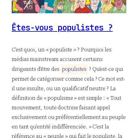
Êtes-vous populistes ?
C’est quoi, un « populiste » ? Pourquoi les
médias mainstream accusent certains
dirigeants d’être des
p
o
p
u
l
i
s
t
e
s
? Qu’est-ce qui
permet de catégoriser comme cela ? Ce mot est-
il une insulte, ou un qualificatif neutre ? La
définition de « populisme » est simple : « Tout
mouvement, toute doctrine faisant appel
exclusivement ou préférentiellement au peuple
en tant qu’entité indifférenciée. » C’est la
référence au « peuple » qui fait le populiste, la