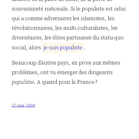
souveraineté nationale. Si le populiste est celui
qui a comme adversaires les islamistes, les
révolutionnaires, les multi-culturalistes, les
diversitaires, les élites partisanes du statu-quo
social, alors
j
e
s
u
i
s
p
o
p
u
l
i
s
t
e
.
Beaucoup d’autres pays, en proie aux mêmes
problèmes, ont vu émerger des dirigeants
populistes
. A quand pour la France ?
27 mai, 2020