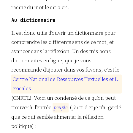
racine du mot le dit bien.
Au dictionnaire
Il est donc utile d’ouvrir un dictionnaire pour
comprendre les différents sens de ce mot, et
avancer dans la réflexion. Un des très bons
dictionnaires en ligne, que je vous
recommande d’ajouter dans vos favoris, c’est le
C
e
n
t
r
e
N
a
t
i
o
n
a
l
d
e
R
e
s
s
o
u
r
c
e
s
T
e
x
t
u
e
l
l
e
s
e
t
L
e
x
i
c
a
l
e
s
(CNRTL). Voici un condensé de ce qu’on peut
trouver à l’entrée
p
e
u
p
l
e
(j’ai trié et je n’ai gardé
que ce qui semble alimenter la réflexion
politique) :