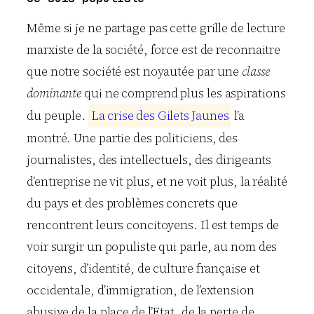
Même si je ne partage pas cette grille de lecture
marxiste de la société, force est de reconnaitre
que notre société est noyautée par une
classe
dominante
qui ne comprend plus les aspirations
du peuple.
L
a
c
r
i
s
e
d
e
s
G
i
l
e
t
s
J
a
u
n
e
s
l’a
montré. Une partie des politiciens, des
journalistes, des intellectuels, des dirigeants
d’entreprise ne vit plus, et ne voit plus, la réalité
du pays et des problèmes concrets que
rencontrent leurs concitoyens. Il est temps de
voir surgir un populiste qui parle, au nom des
citoyens, d’identité, de culture française et
occidentale, d’immigration, de l’extension
abusive de la place de l’Etat, de la perte de