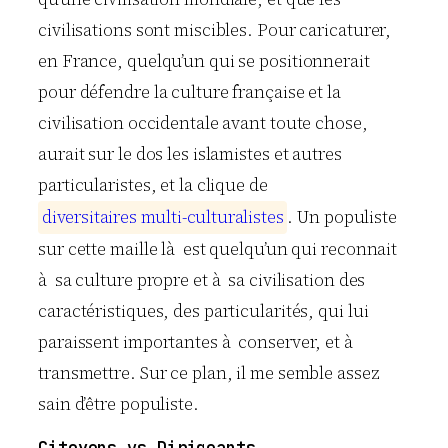
civilisations sont miscibles. Pour caricaturer,
en France, quelqu’un qui se positionnerait
pour défendre la culture française et la
civilisation occidentale avant toute chose,
aurait sur le dos les islamistes et autres
particularistes, et la clique de
d
i
v
e
r
s
i
t
a
i
r
e
s
m
u
l
t
i
-
c
u
l
t
u
r
a
l
i
s
t
e
s
. Un populiste
sur cette maille là est quelqu’un qui reconnait
à sa culture propre et à sa civilisation des
caractéristiques, des particularités, qui lui
paraissent importantes à conserver, et à
transmettre. Sur ce plan, il me semble assez
sain d’être populiste.
Citoyens vs Dirigeants