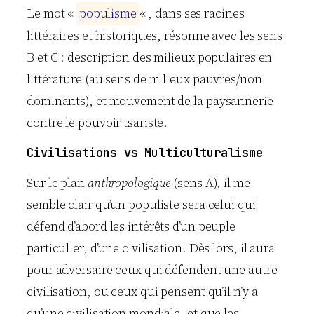
Le mot «
p
o
p
u
l
i
s
m
e
« , dans ses racines
littéraires et historiques, résonne avec les sens
B et C : description des milieux populaires en
littérature (au sens de milieux pauvres/non
dominants), et mouvement de la paysannerie
contre le pouvoir tsariste.
Civilisations vs Multiculturalisme
Sur le plan
anthropologique
(sens A), il me
semble clair qu’un populiste sera celui qui
défend d’abord les intérêts d’un peuple
particulier, d’une civilisation. Dès lors, il aura
pour adversaire ceux qui défendent une autre
civilisation, ou ceux qui pensent qu’il n’y a
qu’une civilisation mondiale, et que les