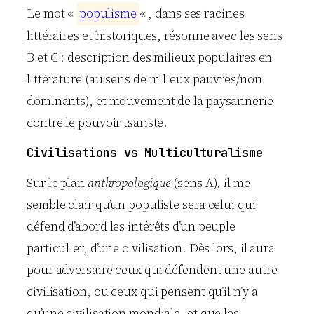
Le mot «
p
o
p
u
l
i
s
m
e
« , dans ses racines
littéraires et historiques, résonne avec les sens
B et C : description des milieux populaires en
littérature (au sens de milieux pauvres/non
dominants), et mouvement de la paysannerie
contre le pouvoir tsariste.
Civilisations vs Multiculturalisme
Sur le plan
anthropologique
(sens A), il me
semble clair qu’un populiste sera celui qui
défend d’abord les intérêts d’un peuple
particulier, d’une civilisation. Dès lors, il aura
pour adversaire ceux qui défendent une autre
civilisation, ou ceux qui pensent qu’il n’y a
qu’une civilisation mondiale, et que les