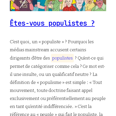
Êtes-vous populistes ?
C’est quoi, un « populiste » ? Pourquoi les
médias mainstream accusent certains
dirigeants d’être des
p
o
p
u
l
i
s
t
e
s
? Qu’est-ce qui
permet de catégoriser comme cela ? Ce mot est-
il une insulte, ou un qualificatif neutre ? La
définition de « populisme » est simple : « Tout
mouvement, toute doctrine faisant appel
exclusivement ou préférentiellement au peuple
en tant qu’entité indifférenciée. » C’est la
référence au « peuple » qui fait le populiste, la