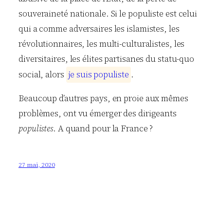
souveraineté nationale. Si le populiste est celui
qui a comme adversaires les islamistes, les
révolutionnaires, les multi-culturalistes, les
diversitaires, les élites partisanes du statu-quo
social, alors
j
e
s
u
i
s
p
o
p
u
l
i
s
t
e
.
Beaucoup d’autres pays, en proie aux mêmes
problèmes, ont vu émerger des dirigeants
populistes
. A quand pour la France ?
27 mai, 2020