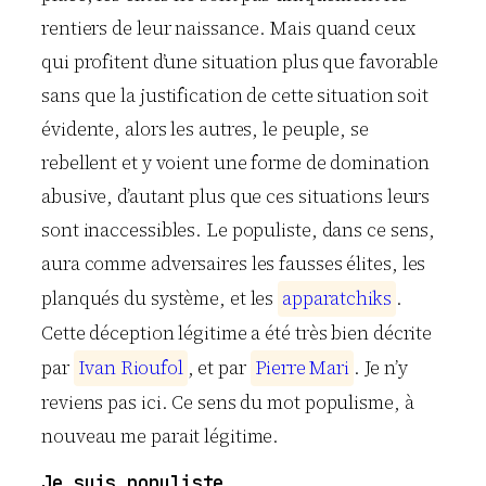
rentiers de leur naissance. Mais quand ceux
qui profitent d’une situation plus que favorable
sans que la justification de cette situation soit
évidente, alors les autres, le peuple, se
rebellent et y voient une forme de domination
abusive, d’autant plus que ces situations leurs
sont inaccessibles. Le populiste, dans ce sens,
aura comme adversaires les fausses élites, les
planqués du système, et les
a
p
p
a
r
a
t
c
h
i
k
s
.
Cette déception légitime a été très bien décrite
par
I
v
a
n
R
i
o
u
f
o
l
, et par
P
i
e
r
r
e
M
a
r
i
. Je n’y
reviens pas ici. Ce sens du mot populisme, à
nouveau me parait légitime.
Je suis populiste