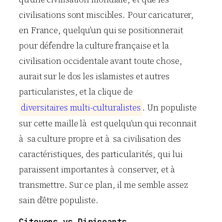
civilisations sont miscibles. Pour caricaturer,
en France, quelqu’un qui se positionnerait
pour défendre la culture française et la
civilisation occidentale avant toute chose,
aurait sur le dos les islamistes et autres
particularistes, et la clique de
d
i
v
e
r
s
i
t
a
i
r
e
s
m
u
l
t
i
-
c
u
l
t
u
r
a
l
i
s
t
e
s
. Un populiste
sur cette maille là est quelqu’un qui reconnait
à sa culture propre et à sa civilisation des
caractéristiques, des particularités, qui lui
paraissent importantes à conserver, et à
transmettre. Sur ce plan, il me semble assez
sain d’être populiste.
Citoyens vs Dirigeants