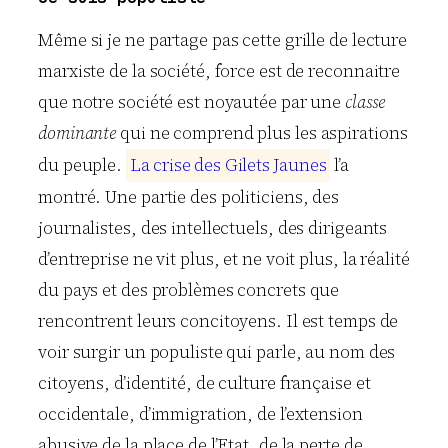
Même si je ne partage pas cette grille de lecture
marxiste de la société, force est de reconnaitre
que notre société est noyautée par une
classe
dominante
qui ne comprend plus les aspirations
du peuple.
L
a
c
r
i
s
e
d
e
s
G
i
l
e
t
s
J
a
u
n
e
s
l’a
montré. Une partie des politiciens, des
journalistes, des intellectuels, des dirigeants
d’entreprise ne vit plus, et ne voit plus, la réalité
du pays et des problèmes concrets que
rencontrent leurs concitoyens. Il est temps de
voir surgir un populiste qui parle, au nom des
citoyens, d’identité, de culture française et
occidentale, d’immigration, de l’extension
abusive de la place de l’Etat, de la perte de