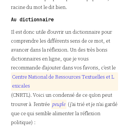
racine du mot le dit bien.
Au dictionnaire
Il est donc utile d’ouvrir un dictionnaire pour
comprendre les différents sens de ce mot, et
avancer dans la réflexion. Un des très bons
dictionnaires en ligne, que je vous
recommande d’ajouter dans vos favoris, c’est le
C
e
n
t
r
e
N
a
t
i
o
n
a
l
d
e
R
e
s
s
o
u
r
c
e
s
T
e
x
t
u
e
l
l
e
s
e
t
L
e
x
i
c
a
l
e
s
(CNRTL). Voici un condensé de ce qu’on peut
trouver à l’entrée
p
e
u
p
l
e
(j’ai trié et je n’ai gardé
que ce qui semble alimenter la réflexion
politique) :