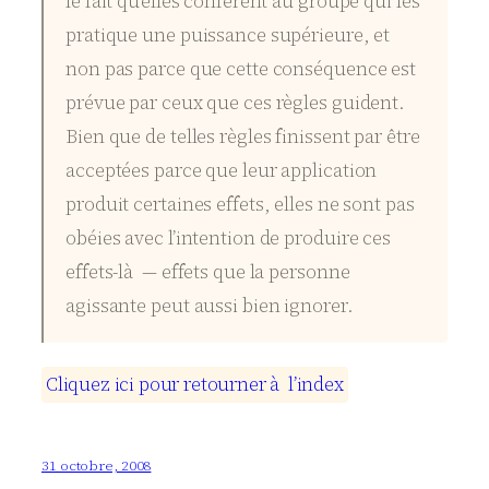
le fait qu’elles confèrent au groupe qui les
pratique une puissance supérieure, et
non pas parce que cette conséquence est
prévue par ceux que ces règles guident.
Bien que de telles règles finissent par être
acceptées parce que leur application
produit certaines effets, elles ne sont pas
obéies avec l’intention de produire ces
effets-là — effets que la personne
agissante peut aussi bien ignorer.
C
l
i
q
u
e
z
i
c
i
p
o
u
r
r
e
t
o
u
r
n
e
r
à
l
’
i
n
d
e
x
31 octobre, 2008