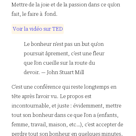
Mettre de la joie et de la passion dans ce qu’on
fait, le faire à fond.
V
o
i
r
l
a
v
i
d
é
o
s
u
r
T
E
D
Le bonheur n’est pas un but qu’on
poursuit âprement, c’est une fleur
que l’on cueille sur la route du
devoir. — John Stuart Mill
C’est une conférence qui reste longtemps en
tête après l’avoir vu. Le propos est
incontournable, et juste : évidemment, mettre
tout son bonheur dans ce que l’on a (enfants,
femme, travail, maison, etc…), c’est accepter de
perdre tout son bonheur en quelques minutes.