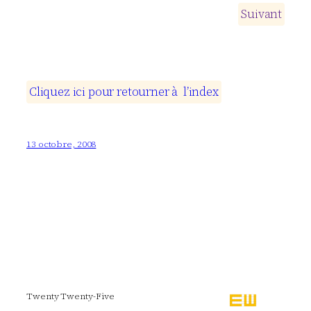
S
u
i
v
a
n
t
C
l
i
q
u
e
z
i
c
i
p
o
u
r
r
e
t
o
u
r
n
e
r
à
l
’
i
n
d
e
x
13 octobre, 2008
Twenty Twenty-Five