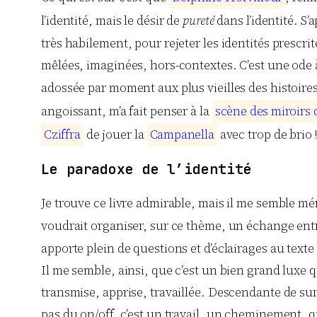
l’identité, mais le désir de
pureté
dans l’identité. S
très habilement, pour rejeter les identités prescri
mêlées, imaginées, hors-contextes. C’est une ode à
adossée par moment aux plus vieilles des histoires
angoissant, m’a fait penser à la
s
c
è
n
e
d
e
s
m
i
r
o
i
r
s
C
z
i
f
f
r
a
de jouer la
C
a
m
p
a
n
e
l
l
a
avec trop de brio !
Le paradoxe de l’identité
Je trouve ce livre admirable, mais il me semble mér
voudrait organiser, sur ce thème, un échange entr
apporte plein de questions et d’éclairages au texte
Il me semble, ainsi, que c’est un bien grand luxe qu
transmise, apprise, travaillée. Descendante de sur
pas du on/off, c’est un travail, un cheminement, q