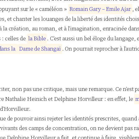
’appuyant sur le « caméléon »
R
o
m
a
i
n
G
a
r
y
–
E
m
i
l
e
A
j
a
r
, e
tes, et chanter les louanges de la liberté des identités cho
 la création, au roman, et à l’imagination, enracinée dans
 : celles de
l
a
B
i
b
l
e
. C’est aussi un bel éloge du langage, 
d
a
n
s
l
a
D
a
m
e
d
e
S
h
a
n
g
a
ï
. On pourrait reprocher à l’autr
iter, non pas une critique, mais une remarque. Ce n’est pas
e Nathalie Heinich et Delphine Horvilleur : en effet, le
 d’Horvilleur.
e de pouvoir ainsi rejeter les identités prescrites, quand 
vivants des camps de concentration, on ne devient pas rab
ue Delphine Horvilleur a fait, et continue à faire, visible