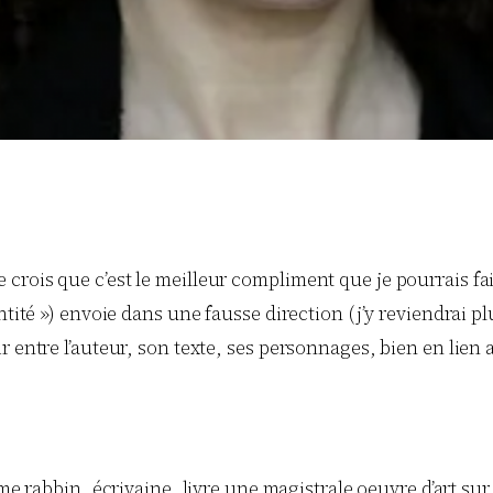
– je crois que c’est le meilleur compliment que je pourrais fai
ntité ») envoie dans une fausse direction (j’y reviendrai pl
r entre l’auteur, son texte, ses personnages, bien en lien
me rabbin, écrivaine, livre une magistrale oeuvre d’art sur