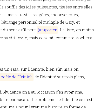
lle souffle des idées puissantes, tissées entre elles
isies, mais aussi passagères, inconscientes,
 l’étrange personnalité multiple de Gary, et
et du sens qu’il peut
(
a
p
)
p
o
r
t
e
r
. Le livre, en moins
ice sa virtuosité, mais ce serait comme reprocher à
 un essai sur l’identité, bien sûr, mais on
m
o
d
è
l
e
d
e
H
e
i
n
i
c
h
de l’identité sur trois plans,
à l’évidence on a eu l’occasion d’en avoir une,
bin par hasard. Le problème de l’identité ce n’est
ment, mais pour livrer une histoire en forme de