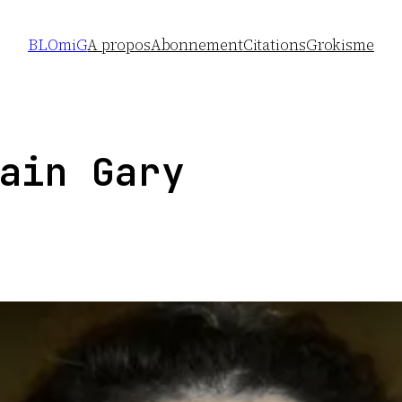
BLOmiG
A propos
Abonnement
Citations
Grokisme
ain Gary