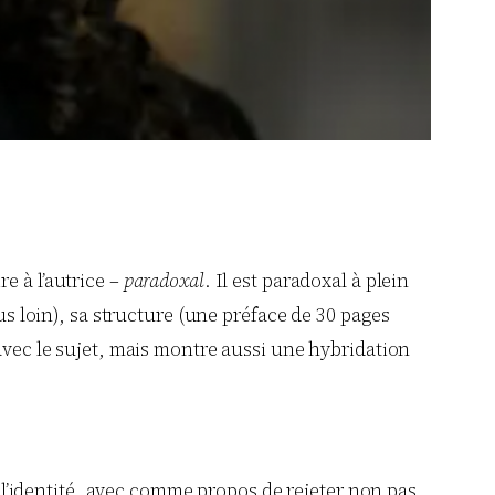
re à l’autrice –
paradoxal
. Il est paradoxal à plein
us loin), sa structure (une préface de 30 pages
 avec le sujet, mais montre aussi une hybridation
 l’identité, avec comme propos de rejeter non pas