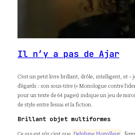
Il n’y a pas de Ajar
C’est un petit livre brillant, drôle, intelligent, et 
d’égards : son sous-titre (« Monologue contre l’ide
pour un texte de 64 pages) indique un jeu de miroi
de style entre l’essai et la fiction.
Brillant objet multiformes
Ce qui est sûr c’est que
D
e
l
p
h
i
n
e
H
o
r
v
i
l
l
e
u
r
, fem