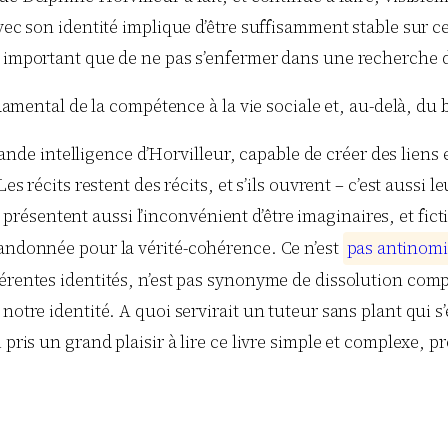
vec son identité implique d’être suffisamment stable sur cet
i important que de ne pas s’enfermer dans une recherche d
amental de la compétence à la vie sociale et, au-delà, du 
 grande intelligence d’Horvilleur, capable de créer des liens
es récits restent des récits, et s’ils ouvrent – c’est aussi 
ls présentent aussi l’inconvénient d’être imaginaires, et ficti
bandonnée pour la vérité-cohérence. Ce n’est
p
a
s
a
n
t
i
n
o
m
i
rentes identités, n’est pas synonyme de dissolution complèt
notre identité. A quoi servirait un tuteur sans plant qui s’
pris un grand plaisir à lire ce livre simple et complexe, pr