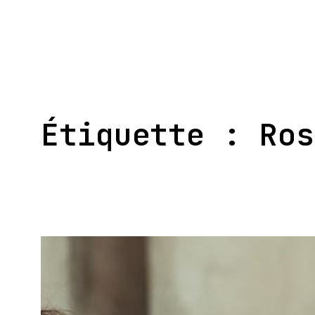
Aller
au
contenu
Étiquette :
Ros