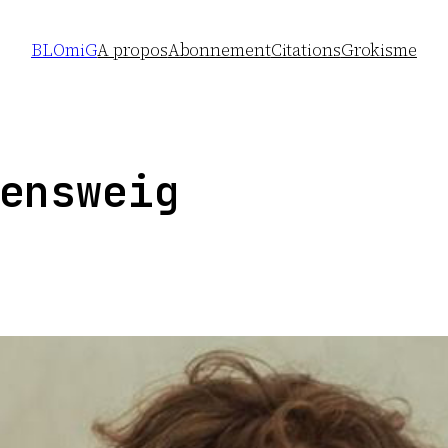
BLOmiG
A propos
Abonnement
Citations
Grokisme
ensweig