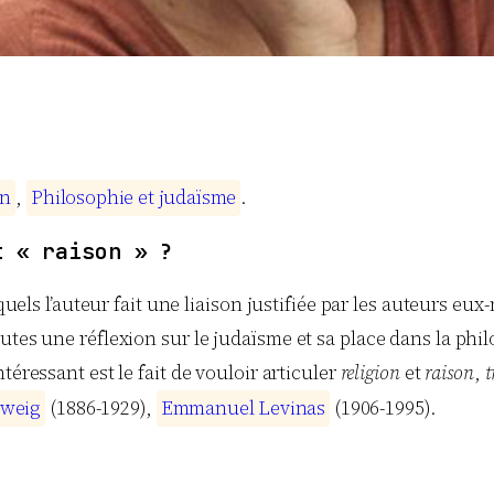
n
,
P
h
i
l
o
s
o
p
h
i
e
e
t
j
u
d
a
ï
s
m
e
.
t « raison » ?
squels l’auteur fait une liaison justifiée par les auteurs e
utes une réflexion sur le judaïsme et sa place dans la phil
ntéressant est le fait de vouloir articuler
religion
et
raison
,
t
w
e
i
g
(1886-1929),
E
m
m
a
n
u
e
l
L
e
v
i
n
a
s
(1906-1995).