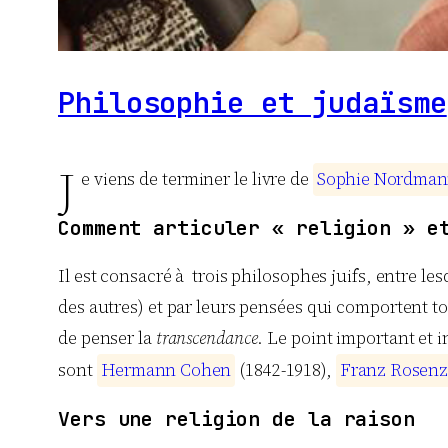
Philosophie et judaïsme
J
e viens de terminer le livre de
S
o
p
h
i
e
N
o
r
d
m
a
n
Comment articuler « religion » e
Il est consacré à trois philosophes juifs, entre le
des autres) et par leurs pensées qui comportent to
de penser la
transcendance
. Le point important et i
sont
H
e
r
m
a
n
n
C
o
h
e
n
(1842-1918),
F
r
a
n
z
R
o
s
e
n
z
Vers une religion de la raison