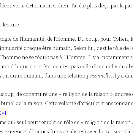
a découverte d’Hermann Cohen. J’ai été plus déçu par la p
 lecture :
ngle de l’humanité, de l’Homme. Du coup, pour Cohen, la 
larité chaque être humain. Selon lui, c’est le rôle de la «
 L’homme ne se réduit pas à l’Homme. Il y a, notamment su
on éthique concrète, ce n’est pas celle d’une individu abst
ers un autre humain, dans une relation
personnelle
. il y a d
ucoup, de construire une « religion de la raison », ancré
ibunal de la raison. Cette volonté d’articuler transcendance 
X
V
I
me qui seul peut remplir ce rôle de « religion de la raiso
les exigences éthiques (universalistes) avec la transcendan