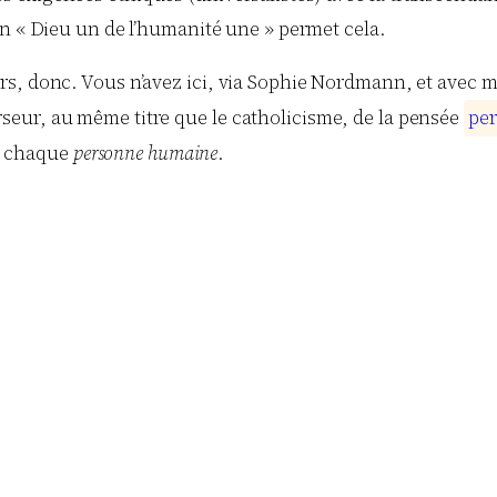
’un « Dieu un de l’humanité une » permet cela.
, donc. Vous n’avez ici, via Sophie Nordmann, et avec mon
eur, au même titre que le catholicisme, de la pensée
p
e
r
de chaque
personne humaine
.