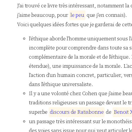
J’ai trouvé ce livre très intéressant, notamment l
j’aime beaucoup, pour
l
e
p
e
u
que j’en connais).
Voici quelques idées fortes que je garderai de cette
l’éthique aborde l’homme uniquement sous l’a
incomplète pour comprendre dans toute sa singu
complémentaire de la morale et de l’éthique.
étendue), une impuissance de la morale. L’acti
l’action d’un humain concret, particulier, v
dans l’éthique universaliste.
Il y a une volonté chez Cohen que j’aime bea
traditions religieuses un passage devant le tr
superbe
d
i
s
c
o
u
r
s
d
e
R
a
t
i
s
b
o
n
n
e
de
B
e
n
o
i
t
un passage très intéressant sur le monothéis
des voies sans issue pour qui veut articuler 