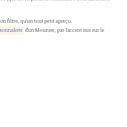
 filtre, qu’un tout petit aperçu.
s
o
n
n
a
l
i
s
t
e
d’un Mounier, par l’accent mis sur le