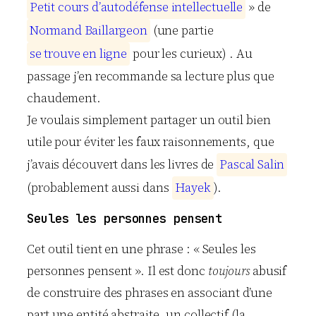
P
e
t
i
t
c
o
u
r
s
d
’
a
u
t
o
d
é
f
e
n
s
e
i
n
t
e
l
l
e
c
t
u
e
l
l
e
» de
N
o
r
m
a
n
d
B
a
i
l
l
a
r
g
e
o
n
(une partie
s
e
t
r
o
u
v
e
e
n
l
i
g
n
e
pour les curieux) . Au
passage j’en recommande sa lecture plus que
chaudement.
Je voulais simplement partager un outil bien
utile pour éviter les faux raisonnements, que
j’avais découvert dans les livres de
P
a
s
c
a
l
S
a
l
i
n
(probablement aussi dans
H
a
y
e
k
).
Seules les personnes pensent
Cet outil tient en une phrase : « Seules les
personnes pensent ». Il est donc
toujours
abusif
de construire des phrases en associant d’une
part une entité abstraite, un collectif (la