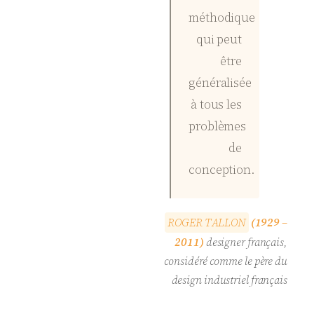
méthodique
qui peut
être
généralisée
à tous les
problèmes
de
conception.
R
O
G
E
R
T
A
L
L
O
N
(1929 –
2011)
designer français,
considéré comme le père du
design industriel français