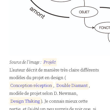
Source de l’image :
P
r
o
j
e
k
t
L’auteur décrit de manière très claire différents
modèles du projet en design (
C
o
n
c
e
p
t
i
o
n
-
r
é
c
e
p
t
i
o
n
,
D
o
u
b
l
e
D
i
a
m
a
n
t
,
modèle de projet selon D. Newman,
D
e
s
i
g
n
T
h
i
k
i
n
g
). Je connais mieux cette
partie, et j’ai été un peu surpris de voir que, si