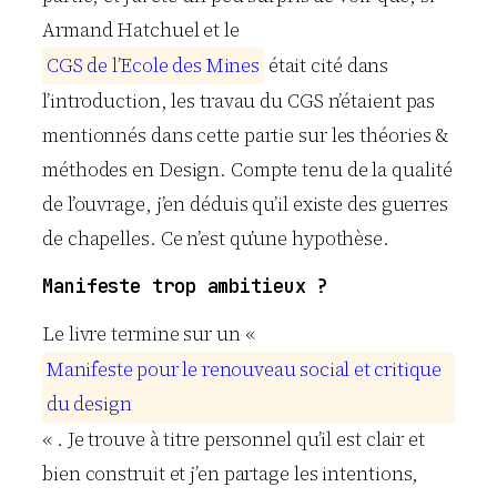
Armand Hatchuel et le
C
G
S
d
e
l
’
E
c
o
l
e
d
e
s
M
i
n
e
s
était cité dans
l’introduction, les travau du CGS n’étaient pas
mentionnés dans cette partie sur les théories &
méthodes en Design. Compte tenu de la qualité
de l’ouvrage, j’en déduis qu’il existe des guerres
de chapelles. Ce n’est qu’une hypothèse.
Manifeste trop ambitieux ?
Le livre termine sur un «
M
a
n
i
f
e
s
t
e
p
o
u
r
l
e
r
e
n
o
u
v
e
a
u
s
o
c
i
a
l
e
t
c
r
i
t
i
q
u
e
d
u
d
e
s
i
g
n
« . Je trouve à titre personnel qu’il est clair et
bien construit et j’en partage les intentions,