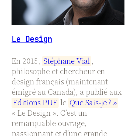
Le Design
En 2015,
S
t
é
p
h
a
n
e
V
i
a
l
,
philosophe et chercheur en
design français (maintenant
émigré au Canada), a publié aux
E
d
i
t
i
o
n
s
P
U
F
le
Q
u
e
S
a
i
s
-
j
e
?
»
« Le Design ». C’est un
remarquable ouvrage,
passionnant et d’une grande