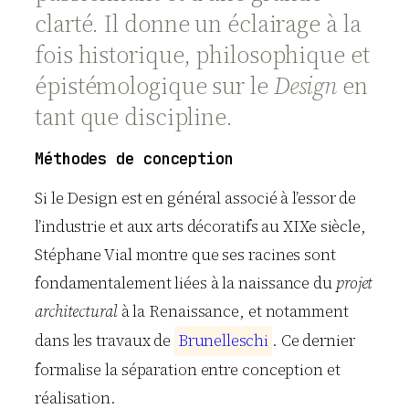
clarté. Il donne un éclairage à la
fois historique, philosophique et
épistémologique sur le
Design
en
tant que discipline.
Méthodes de conception
Si le Design est en général associé à l’essor de
l’industrie et aux arts décoratifs au XIXe siècle,
Stéphane Vial montre que ses racines sont
fondamentalement liées à la naissance du
projet
architectural
à la Renaissance, et notamment
dans les travaux de
B
r
u
n
e
l
l
e
s
c
h
i
. Ce dernier
formalise la séparation entre conception et
réalisation.