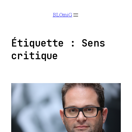
Aller
BLOmiG
au
contenu
Étiquette :
Sens
critique