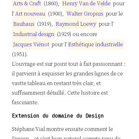
A
r
t
s
&
C
r
a
f
t
(1860),
H
e
n
r
y
V
a
n
d
e
V
e
l
d
e
pour
l’
A
r
t
n
o
u
v
e
a
u
(1900),
W
a
l
t
e
r
G
r
o
p
i
u
s
pour le
B
a
u
h
a
u
s
(1919),
R
a
y
m
o
n
d
L
o
e
w
y
pour l’
I
n
d
u
s
t
r
i
a
l
d
e
s
i
g
n
(1929) ou encore
J
a
c
q
u
e
s
V
i
é
n
o
t
pour l’
E
s
t
h
é
t
i
q
u
e
i
n
d
u
s
t
r
i
e
l
l
e
(1951).
L’ouvrage est sur point tout à fait passionnant :
il parvient à esquisser les grandes lignes de ce
vastte tableau en restant très clair, et
suffisamment détaillé. Cette histoire est
fascinante.
Extension du domaine du Design
Stéphane Vial montre ensuite comment le
Design – et c’est bien naturel compte tenu de