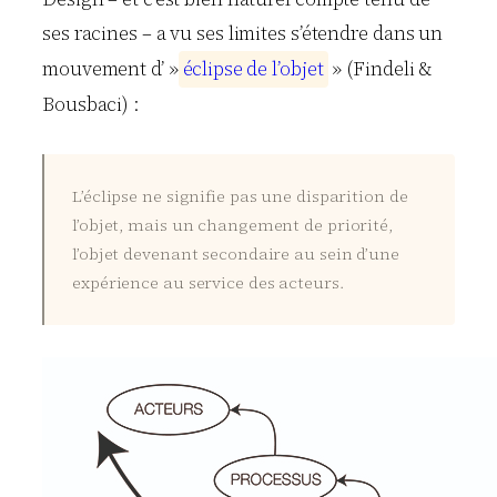
ses racines – a vu ses limites s’étendre dans un
mouvement d’ »
é
c
l
i
p
s
e
d
e
l
’
o
b
j
e
t
» (Findeli &
Bousbaci) :
L’éclipse ne signifie pas une disparition de
l’objet, mais un changement de priorité,
l’objet devenant secondaire au sein d’une
expérience au service des acteurs.