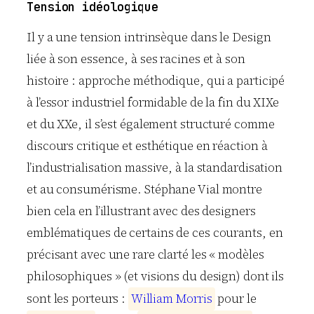
Tension idéologique
Il y a une tension intrinsèque dans le Design
liée à son essence, à ses racines et à son
histoire : approche méthodique, qui a participé
à l’essor industriel formidable de la fin du XIXe
et du XXe, il s’est également structuré comme
discours critique et esthétique en réaction à
l’industrialisation massive, à la standardisation
et au consumérisme. Stéphane Vial montre
bien cela en l’illustrant avec des designers
emblématiques de certains de ces courants, en
précisant avec une rare clarté les « modèles
philosophiques » (et visions du design) dont ils
sont les porteurs :
W
i
l
l
i
a
m
M
o
r
r
i
s
pour le