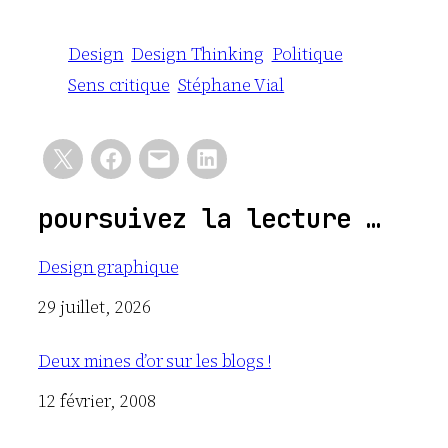
Design
Design Thinking
Politique
Sens critique
Stéphane Vial
poursuivez la lecture …
Design graphique
Date
29 juillet, 2026
Deux mines d’or sur les blogs !
Date
12 février, 2008