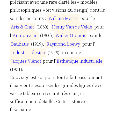
précisant avec une rare clarté les « modèles
philosophiques » (et visions du design) dont ils
sont les porteurs :
W
i
l
l
i
a
m
M
o
r
r
i
s
pour le
A
r
t
s
&
C
r
a
f
t
(1860),
H
e
n
r
y
V
a
n
d
e
V
e
l
d
e
pour
l’
A
r
t
n
o
u
v
e
a
u
(1900),
W
a
l
t
e
r
G
r
o
p
i
u
s
pour le
B
a
u
h
a
u
s
(1919),
R
a
y
m
o
n
d
L
o
e
w
y
pour l’
I
n
d
u
s
t
r
i
a
l
d
e
s
i
g
n
(1929) ou encore
J
a
c
q
u
e
s
V
i
é
n
o
t
pour l’
E
s
t
h
é
t
i
q
u
e
i
n
d
u
s
t
r
i
e
l
l
e
(1951).
L’ouvrage est sur point tout à fait passionnant :
il parvient à esquisser les grandes lignes de ce
vastte tableau en restant très clair, et
suffisamment détaillé. Cette histoire est
fascinante.