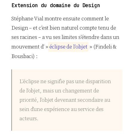
Extension du domaine du Design
Stéphane Vial montre ensuite comment le
Design – et c’est bien naturel compte tenu de
ses racines – a vu ses limites s’étendre dans un
mouvement d’ »
é
c
l
i
p
s
e
d
e
l
’
o
b
j
e
t
» (Findeli &
Bousbaci) :
L’éclipse ne signifie pas une disparition
de l’objet, mais un changement de
priorité, l’objet devenant secondaire au
sein d’une expérience au service des
acteurs.