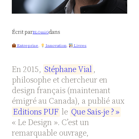
Écrit par
dans
BLOmiG
Entreprise
, 
Innovation
, 
Livres
En 2015,
S
t
é
p
h
a
n
e
V
i
a
l
,
philosophe et chercheur en
design français (maintenant
émigré au Canada), a publié aux
E
d
i
t
i
o
n
s
P
U
F
le
Q
u
e
S
a
i
s
-
j
e
?
»
« Le Design ». C’est un
remarquable ouvrage,