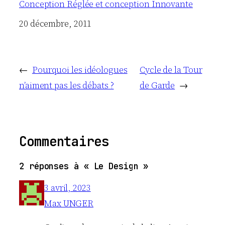
Conception Réglée et conception Innovante
Date
20 décembre, 2011
←
Pourquoi les idéologues
Cycle de la Tour
n’aiment pas les débats ?
de Garde
→
Commentaires
2 réponses à « Le Design »
3 avril, 2023
Max UNGER