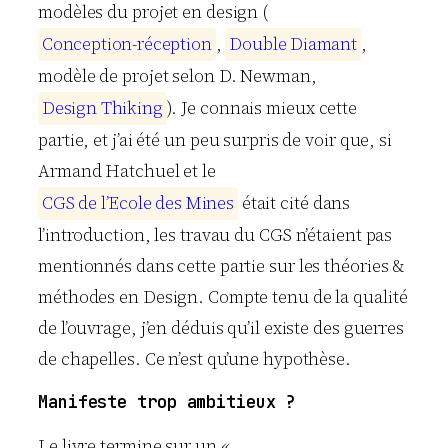
modèles du projet en design (
C
o
n
c
e
p
t
i
o
n
-
r
é
c
e
p
t
i
o
n
,
D
o
u
b
l
e
D
i
a
m
a
n
t
,
modèle de projet selon D. Newman,
D
e
s
i
g
n
T
h
i
k
i
n
g
). Je connais mieux cette
partie, et j’ai été un peu surpris de voir que, si
Armand Hatchuel et le
C
G
S
d
e
l
’
E
c
o
l
e
d
e
s
M
i
n
e
s
était cité dans
l’introduction, les travau du CGS n’étaient pas
mentionnés dans cette partie sur les théories &
méthodes en Design. Compte tenu de la qualité
de l’ouvrage, j’en déduis qu’il existe des guerres
de chapelles. Ce n’est qu’une hypothèse.
Manifeste trop ambitieux ?
Le livre termine sur un «