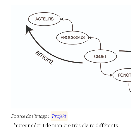
Source de l’image :
P
r
o
j
e
k
t
L’auteur décrit de manière très claire différents