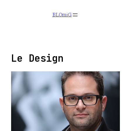
Aller
BLOmiG
au
contenu
Le Design