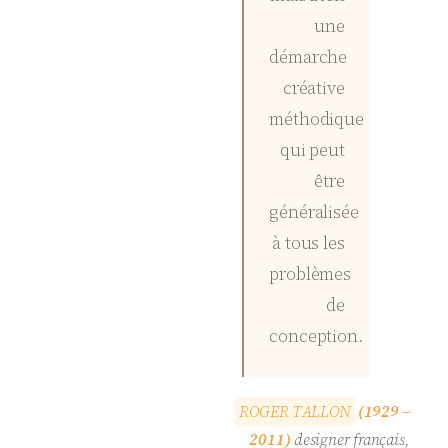
une
démarche
créative
méthodique
qui peut
être
généralisée
à tous les
problèmes
de
conception.
R
O
G
E
R
T
A
L
L
O
N
(1929 –
2011)
designer français,