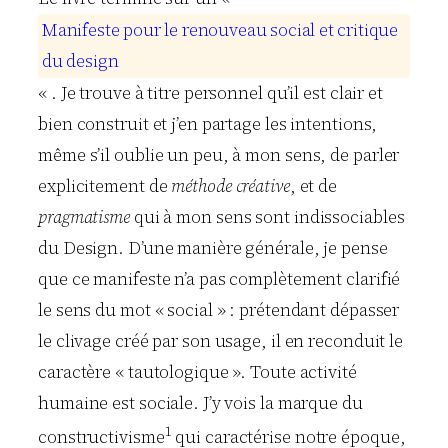
M
a
n
i
f
e
s
t
e
p
o
u
r
l
e
r
e
n
o
u
v
e
a
u
s
o
c
i
a
l
e
t
c
r
i
t
i
q
u
e
d
u
d
e
s
i
g
n
« . Je trouve à titre personnel qu’il est clair et
bien construit et j’en partage les intentions,
même s’il oublie un peu, à mon sens, de parler
explicitement de
méthode créative
, et de
pragmatisme
qui à mon sens sont indissociables
du Design. D’une manière générale, je pense
que ce manifeste n’a pas complètement clarifié
le sens du mot « social » : prétendant dépasser
le clivage créé par son usage, il en reconduit le
caractère « tautologique ». Toute activité
humaine est sociale. J’y vois la marque du
1
constructivisme
qui caractérise notre époque,