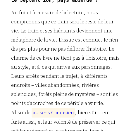
Au fur et à mesure de la lecture, nous
comprenons que ce train sera le reste de leur
vie. Le train et ses habitants deviennent une
métaphore de la vie. L’issue est connue. Je n’en
dis pas plus pour ne pas déflorer l’histoire. Le
charme de ce livre ne tient pas à l’histoire, mais
au style, et à ce qui arrive aux personnages.
Leurs arrêts pendant le trajet, à différents
endroits – villes abandonnées, rivières
splendides, forêts pleine de mystères – sont les
points d’accroches de ce périple absurde.
Absurde
a
u
s
e
n
s
C
a
m
u
s
i
e
n
, bien sûr. Leur
fuite aussi, et leur volonté de préserver ce qui