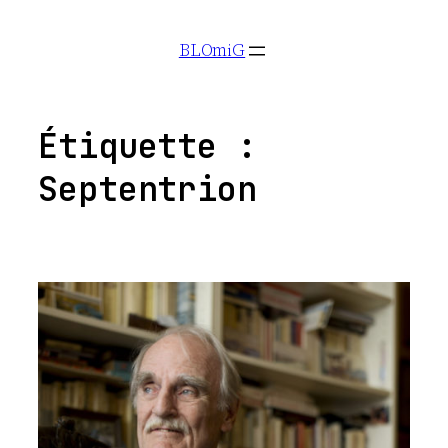
Aller
BLOmiG
au
contenu
Étiquette :
Septentrion