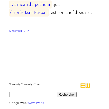
L
’
a
n
n
e
a
u
d
u
p
ê
c
h
e
u
r
qui,
d
’
a
p
r
è
s
J
e
a
n
R
a
s
p
a
i
l
, est son chef d’oeuvre.
5 février, 2021
Twenty Twenty-Five
Rechercher
Rechercher
Conçu avec
WordPress