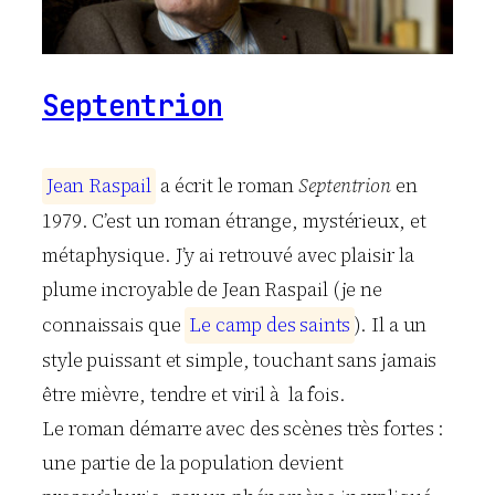
Septentrion
J
e
a
n
R
a
s
p
a
i
l
a écrit le roman
Septentrion
en
1979. C’est un roman étrange, mystérieux, et
métaphysique. J’y ai retrouvé avec plaisir la
plume incroyable de Jean Raspail (je ne
connaissais que
L
e
c
a
m
p
d
e
s
s
a
i
n
t
s
). Il a un
style puissant et simple, touchant sans jamais
être mièvre, tendre et viril à la fois.
Le roman démarre avec des scènes très fortes :
une partie de la population devient