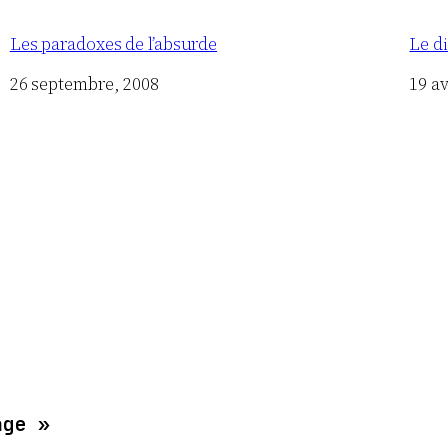
Les paradoxes de l’absurde
Le d
Date
26 septembre, 2008
Date
19 av
age »