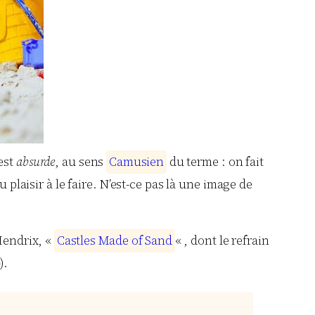
 est
absurde
, au sens
C
a
m
u
s
i
e
n
du terme : on fait
 plaisir à le faire. N’est-ce pas là une image de
’Hendrix, «
C
a
s
t
l
e
s
M
a
d
e
o
f
S
a
n
d
« , dont le refrain
).