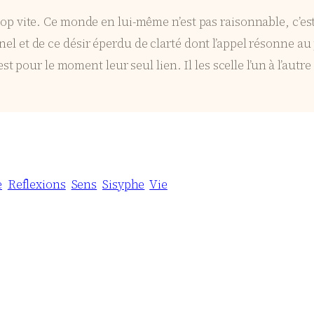
trop vite. Ce monde en lui-même n’est pas raisonnable, c’es
nnel et de ce désir éperdu de clarté dont l’appel résonne 
pour le moment leur seul lien. Il les scelle l’un à l’autre
e
Reflexions
Sens
Sisyphe
Vie