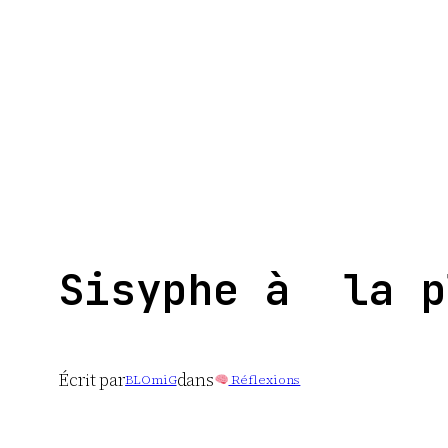
Aller
au
contenu
Sisyphe à la p
Écrit par
dans
BLOmiG
Réflexions