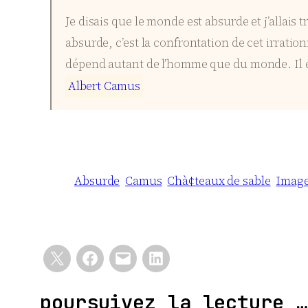
Je disais que le monde est absurde et j’allais 
absurde, c’est la confrontation de cet irratio
dépend autant de l’homme que du monde. Il est 
A
l
b
e
r
t
C
a
m
u
s
Absurde
Camus
Chà¢teaux de sable
Imag
poursuivez la lecture …