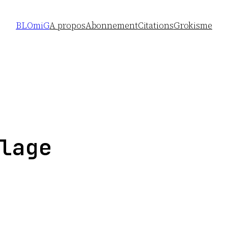
BLOmiG
A propos
Abonnement
Citations
Grokisme
lage