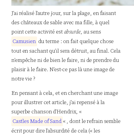
J’ai réalisé l’autre jour, sur la plage, en faisant
des châteaux de sable avec ma fille, à quel
point cette activité est
absurde
, au sens
C
a
m
u
s
i
e
n
du terme : on fait quelque chose
tout en sachant qu’il sera détruit, au final. Cela
n’empêche ni de bien le faire, ni de prendre du
plaisir à le faire. N’est-ce pas là une image de
notre vie ?
En pensant à cela, et en cherchant une image
pour illustrer cet article, j’ai repensé à la
superbe chanson d’Hendrix, «
C
a
s
t
l
e
s
M
a
d
e
o
f
S
a
n
d
« , dont le refrain semble
écrit pour dire l’absurdité de cela (« les