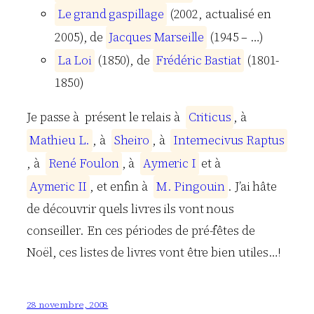
L
e
g
r
a
n
d
g
a
s
p
i
l
l
a
g
e
(2002, actualisé en
2005), de
J
a
c
q
u
e
s
M
a
r
s
e
i
l
l
e
(1945 – …)
L
a
L
o
i
(1850), de
F
r
é
d
é
r
i
c
B
a
s
t
i
a
t
(1801-
1850)
Je passe à présent le relais à
C
r
i
t
i
c
u
s
, à
M
a
t
h
i
e
u
L
.
, à
S
h
e
i
r
o
, à
I
n
t
e
r
n
e
c
i
v
u
s
R
a
p
t
u
s
, à
R
e
n
é
F
o
u
l
o
n
, à
A
y
m
e
r
i
c
I
et à
A
y
m
e
r
i
c
I
I
, et enfin à
M
.
P
i
n
g
o
u
i
n
. J’ai hâte
de découvrir quels livres ils vont nous
conseiller. En ces périodes de pré-fêtes de
Noël, ces listes de livres vont être bien utiles…!
28 novembre, 2008