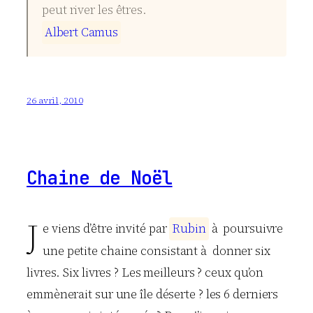
peut river les êtres.
A
l
b
e
r
t
C
a
m
u
s
26 avril, 2010
Chaine de Noël
J
e viens d’être invité par
R
u
b
i
n
à poursuivre
une petite chaine consistant à donner six
livres. Six livres ? Les meilleurs ? ceux qu’on
emmènerait sur une île déserte ? les 6 derniers