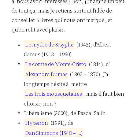
à nous avoir intéressés ? Bon, j’imagine un peu
de tout ça, mais je retiens surtout l’idée de
conseiller 6 livres qui nous ont marqué, et
qu’on relit avec plaisir.
L
e
m
y
t
h
e
d
e
S
i
s
y
p
h
e
(1942), d’Albert
Camus
(1913 – 1960)
L
e
c
o
m
t
e
d
e
M
o
n
t
e
-
C
r
i
s
t
o
(1844), d’
A
l
e
x
a
n
d
r
e
D
u
m
a
s
(1802 – 1870). J’ai
longtemps hésité à mettre
L
e
s
t
r
o
i
s
m
o
u
s
q
u
e
t
a
i
r
e
s
, mais il faut bien
choisir, non ?
Libéralisme (2000), de Pascal
Salin
H
y
p
e
r
i
o
n
(1991), de
D
a
n
S
i
m
m
o
n
s
(
1
9
4
8
–
…
)