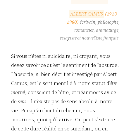
A
L
B
E
R
T
C
A
M
U
S
(1913 –
1960)
écrivain, philosophe,
romancier, dramaturge,
essayiste et nouvelliste français.
Si vous n’êtes ni suicidaire, ni croyant, vous
devez savoir ce qu’est le sentiment de l’absurde.
L’absurde, si bien décrit et investigé par Albert
Camus, est le sentiment lié à notre statut d’
être
mortel
, conscient de l’être, et néanmoins avide
de
sens
. Il n’existe pas de sens absolu à notre
vie. Puisqu’au bout du chemin, nous
mourrons, quoi qu’il arrive. On peut s’extraire
de cette dure réalité en se suicidant, ou en