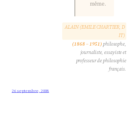
même.
A
L
A
I
N
(
E
M
I
L
E
C
H
A
R
T
I
E
R
,
D
I
T
)
(1868 – 1951)
philosophe,
journaliste, essayiste et
professeur de philosophie
français.
26 septembre, 2008