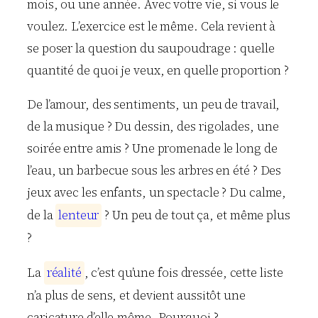
mois, ou une année. Avec votre vie, si vous le
voulez. L’exercice est le même. Cela revient à
se poser la question du saupoudrage : quelle
quantité de quoi je veux, en quelle proportion ?
De l’amour, des sentiments, un peu de travail,
de la musique ? Du dessin, des rigolades, une
soirée entre amis ? Une promenade le long de
l’eau, un barbecue sous les arbres en été ? Des
jeux avec les enfants, un spectacle ? Du calme,
de la
l
e
n
t
e
u
r
? Un peu de tout ça, et même plus
?
La
r
é
a
l
i
t
é
, c’est qu’une fois dressée, cette liste
n’a plus de sens, et devient aussitôt une
caricature d’elle-même. Pourquoi ?