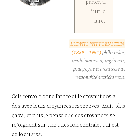
parler, il
faut le
taire.
L
U
D
W
I
G
W
I
T
T
G
E
N
S
T
E
I
N
(1889 – 1951)
philosophe,
mathématicien, ingénieur,
pédagogue et architecte de
nationalité autrichienne.
Cela renvoie donc l’athée et le croyant dos-à -
dos avec leurs croyances respectives. Mais plus
ça va, et plus je pense que ces croyances se
rejoignent sur une question centrale, qui est
celle du
sens
.