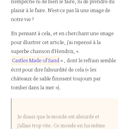
n’empêche ni de bien le faire, ni de prendre du
plaisir à le faire. N’est-ce pas là une image de
notre vie ?
En pensant à cela, et en cherchant une image
pour illustrer cet article, j’ai repensé à la
superbe chanson d’Hendrix, «
C
a
s
t
l
e
s
M
a
d
e
o
f
S
a
n
d
« , dont le refrain semble
écrit pour dire l’absurdité de cela (« les
châteaux de sable finissent toujours par
tomber dans la mer »).
Je disais que le monde est absurde et
j’allais trop vite. Ce monde en lui-même