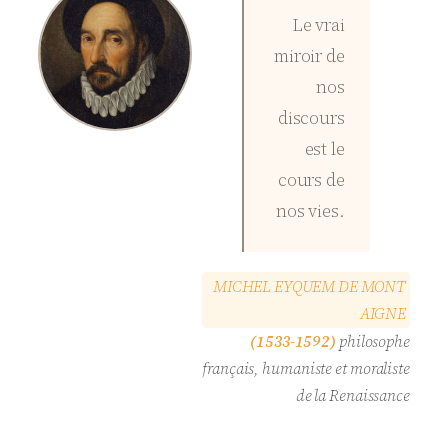
Le vrai
miroir de
nos
discours
est le
cours de
nos vies.
M
I
C
H
E
L
E
Y
Q
U
E
M
D
E
M
O
N
T
A
I
G
N
E
(1533-1592)
philosophe
français, humaniste et moraliste
de la Renaissance