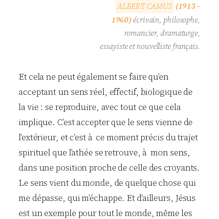
A
L
B
E
R
T
C
A
M
U
S
(1913 –
1960)
écrivain, philosophe,
romancier, dramaturge,
essayiste et nouvelliste français.
Et cela ne peut également se faire qu’en
acceptant un sens réel, effectif, biologique de
la vie : se reproduire, avec tout ce que cela
implique. C’est accepter que le sens vienne de
l’extérieur, et c’est à ce moment précis du trajet
spirituel que l’athée se retrouve, à mon sens,
dans une position proche de celle des croyants.
Le sens vient du monde, de quelque chose qui
me dépasse, qui m’échappe. Et d’ailleurs, Jésus
est un exemple pour tout le monde, même les