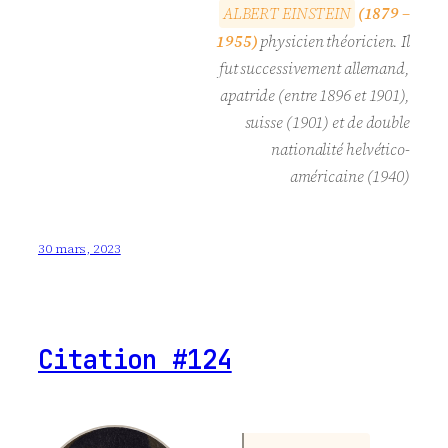
A
L
B
E
R
T
E
I
N
S
T
E
I
N
(1879 –
1955)
physicien théoricien. Il
fut successivement allemand,
apatride (entre 1896 et 1901),
suisse (1901) et de double
nationalité helvético-
américaine (1940)
30 mars, 2023
Citation #124