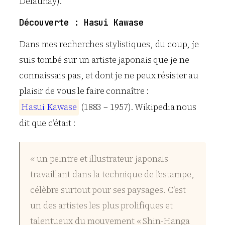
Delaunay).
Découverte : Hasui Kawase
Dans mes recherches stylistiques, du coup, je
suis tombé sur un artiste japonais que je ne
connaissais pas, et dont je ne peux résister au
plaisir de vous le faire connaître :
H
a
s
u
i
K
a
w
a
s
e
(1883 – 1957). Wikipedia nous
dit que c’était :
« un peintre et illustrateur japonais
travaillant dans la technique de l’estampe,
célèbre surtout pour ses paysages. C’est
un des artistes les plus prolifiques et
talentueux du mouvement « Shin-Hanga