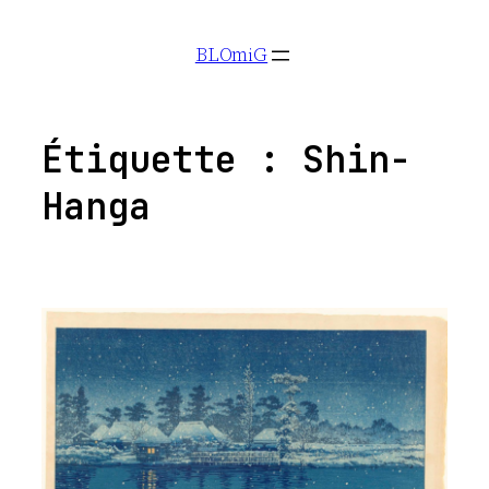
Aller
BLOmiG
au
contenu
Étiquette :
Shin-
Hanga