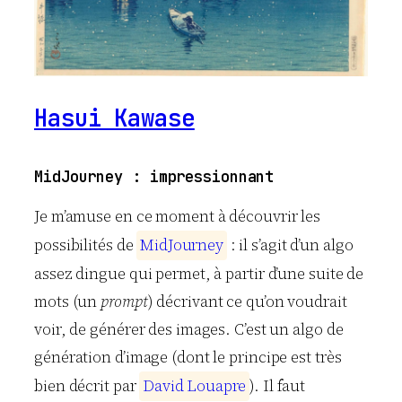
Hasui Kawase
MidJourney : impressionnant
Je m’amuse en ce moment à découvrir les
possibilités de
M
i
d
J
o
u
r
n
e
y
: il s’agit d’un algo
assez dingue qui permet, à partir d’une suite de
mots (un
prompt
) décrivant ce qu’on voudrait
voir, de générer des images. C’est un algo de
génération d’image (dont le principe est très
bien décrit par
D
a
v
i
d
L
o
u
a
p
r
e
). Il faut