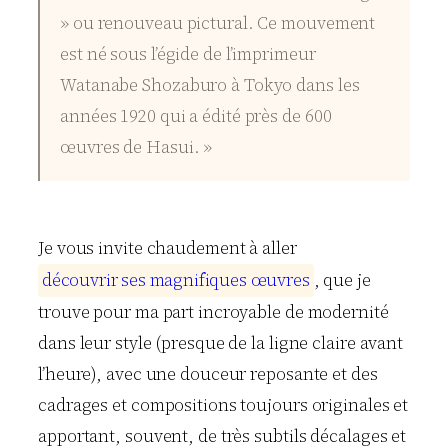
» ou renouveau pictural. Ce mouvement
est né sous l’égide de l’imprimeur
Watanabe Shozaburo à Tokyo dans les
années 1920 qui a édité près de 600
œuvres de Hasui. »
Je vous invite chaudement à aller
d
é
c
o
u
v
r
i
r
s
e
s
m
a
g
n
i
f
i
q
u
e
s
œ
u
v
r
e
s
, que je
trouve pour ma part incroyable de modernité
dans leur style (presque de la ligne claire avant
l’heure), avec une douceur reposante et des
cadrages et compositions toujours originales et
apportant, souvent, de très subtils décalages et