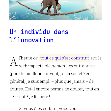
Un individu dans
l’innovation
A
l’heure où
t
o
u
t
c
e
q
u
i
s
’
e
s
t
c
o
n
s
t
r
u
i
t
sur le
web impacte pleinement les entreprises
(pour le meilleur souvent), et la société en
général, je suis empli – plus que jamais – de
doutes. Est-il encore permis de douter, tout en
agissant ? Je l’espère !
Si vous êtes certain, vous vous