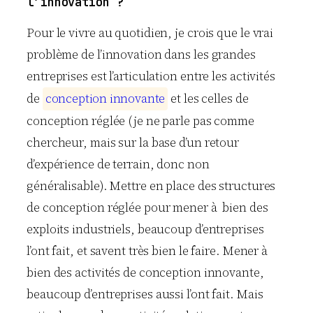
l’innovation ?
Pour le vivre au quotidien, je crois que le vrai
problème de l’innovation dans les grandes
entreprises est l’articulation entre les activités
de
c
o
n
c
e
p
t
i
o
n
i
n
n
o
v
a
n
t
e
et les celles de
conception réglée (je ne parle pas comme
chercheur, mais sur la base d’un retour
d’expérience de terrain, donc non
généralisable). Mettre en place des structures
de conception réglée pour mener à bien des
exploits industriels, beaucoup d’entreprises
l’ont fait, et savent très bien le faire. Mener à
bien des activités de conception innovante,
beaucoup d’entreprises aussi l’ont fait. Mais