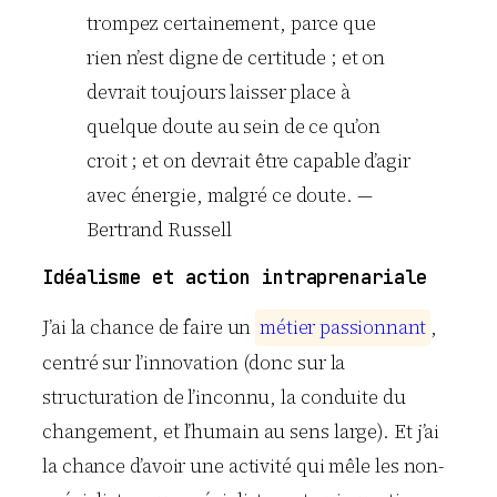
trompez certainement, parce que
rien n’est digne de certitude ; et on
devrait toujours laisser place à
quelque doute au sein de ce qu’on
croit ; et on devrait être capable d’agir
avec énergie, malgré ce doute. —
Bertrand Russell
Idéalisme et action intraprenariale
J’ai la chance de faire un
m
é
t
i
e
r
p
a
s
s
i
o
n
n
a
n
t
,
centré sur l’innovation (donc sur la
structuration de l’inconnu, la conduite du
changement, et l’humain au sens large). Et j’ai
la chance d’avoir une activité qui mêle les non-