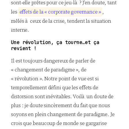
sont-elle prêtes pour ce jeu-là ? J’en doute, tant
les
e
f
f
e
t
s
d
e
l
a
«
c
o
r
p
o
r
a
t
e
g
o
v
e
r
n
a
n
c
e
»
,
mêlés à ceux de la crise, tendent la situation
interne.
Une révolution, ça tourne…et ça
revient !
Il est toujours dangereux de parler de
« changement de paradigme », de
« révolution ». Notre point de vue est si
temporellement défini que les effets de
distorsion sont inévitables. Voilà un doute de
plus : je doute sincèrement du fait que nous
soyons en plein changement de paradigme. Je
crois que beaucoup de monde se gargarise