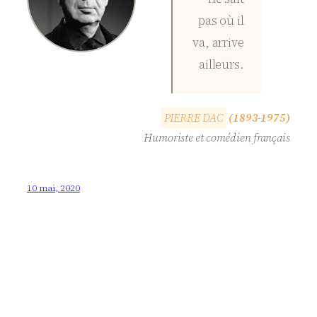
pas où il
va, arrive
ailleurs.
P
I
E
R
R
E
D
A
C
(1893-1975)
Humoriste et comédien français
10 mai, 2020