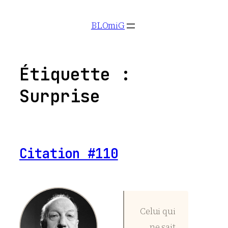
Aller
BLOmiG
au
contenu
Étiquette :
Surprise
Citation #110
Celui qui
ne sait