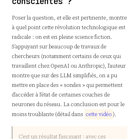
conscientes ?
Poser la question, et elle est pertinente, montre
à quel point cette révolution technologique est
radicale : on est en pleine science fiction.
S’appuyant sur beaucoup de travaux de
chercheurs (notamment certains de ceux qui
travaillent chez OpenAI ou Anthropic), l’auteur
montre que sur des LLM simplifiés, on a pu
mettre en place des « sondes » qui permettent
d’accéder à l’état de certaines couches de
neurones du réseau. La conclusion est pour le
moins troublante (détail dans
c
e
t
t
e
v
i
d
é
o
).
C’est un résultat fascinant : avec ces