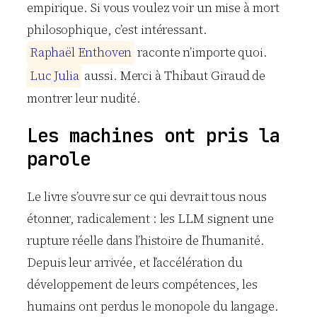
empirique. Si vous voulez voir un mise à mort
philosophique, c’est intéressant.
R
a
p
h
a
ë
l
E
n
t
h
o
v
e
n
raconte n’importe quoi.
L
u
c
J
u
l
i
a
aussi. Merci à Thibaut Giraud de
montrer leur nudité.
Les machines ont pris la
parole
Le livre s’ouvre sur ce qui devrait tous nous
étonner, radicalement : les LLM signent une
rupture réelle dans l’histoire de l’humanité.
Depuis leur arrivée, et l’accélération du
développement de leurs compétences, les
humains ont perdus le monopole du langage.