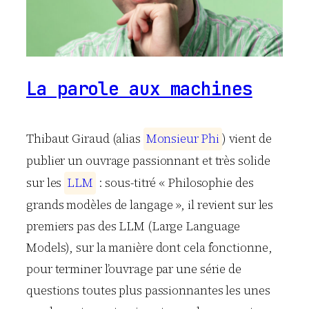
La parole aux machines
Thibaut Giraud (alias
M
o
n
s
i
e
u
r
P
h
i
) vient de
publier un ouvrage passionnant et très solide
sur les
L
L
M
: sous-titré « Philosophie des
grands modèles de langage », il revient sur les
premiers pas des LLM (Large Language
Models), sur la manière dont cela fonctionne,
pour terminer l’ouvrage par une série de
questions toutes plus passionnantes les unes