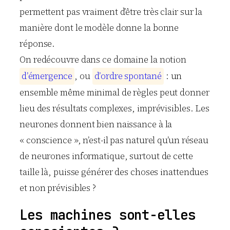
permettent pas vraiment d’être très clair sur la
manière dont le modèle donne la bonne
réponse.
On redécouvre dans ce domaine la notion
d
’
é
m
e
r
g
e
n
c
e
, ou
d
’
o
r
d
r
e
s
p
o
n
t
a
n
é
: un
ensemble même minimal de règles peut donner
lieu des résultats complexes, imprévisibles. Les
neurones donnent bien naissance à la
« conscience », n’est-il pas naturel qu’un réseau
de neurones informatique, surtout de cette
taille là, puisse générer des choses inattendues
et non prévisibles ?
Les machines sont-elles