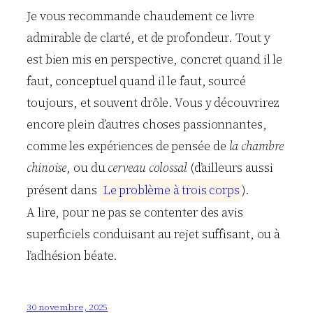
Je vous recommande chaudement ce livre
admirable de clarté, et de profondeur. Tout y
est bien mis en perspective, concret quand il le
faut, conceptuel quand il le faut, sourcé
toujours, et souvent drôle. Vous y découvrirez
encore plein d’autres choses passionnantes,
comme les expériences de pensée de
la chambre
chinoise
, ou du
cerveau colossal
(d’ailleurs aussi
présent dans
L
e
p
r
o
b
l
è
m
e
à
t
r
o
i
s
c
o
r
p
s
).
A lire, pour ne pas se contenter des avis
superficiels conduisant au rejet suffisant, ou à
l’adhésion béate.
30 novembre, 2025