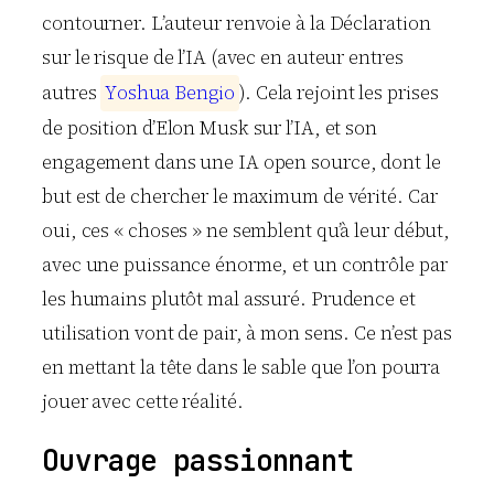
contourner. L’auteur renvoie à la Déclaration
sur le risque de l’IA (avec en auteur entres
autres
Y
o
s
h
u
a
B
e
n
g
i
o
). Cela rejoint les prises
de position d’Elon Musk sur l’IA, et son
engagement dans une IA open source, dont le
but est de chercher le maximum de vérité. Car
oui, ces « choses » ne semblent qu’à leur début,
avec une puissance énorme, et un contrôle par
les humains plutôt mal assuré. Prudence et
utilisation vont de pair, à mon sens. Ce n’est pas
en mettant la tête dans le sable que l’on pourra
jouer avec cette réalité.
Ouvrage passionnant