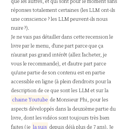
que les autres, et qui sont pour le moment sans
réponses totalement certaines (les LLM ont-ils
une conscience ? les LLM peuvent-ils nous
nuire ?).
Je ne vais pas détailler dans cette recension le
livre par le menu, d’une part parce que ça
n’aurait pas grand intérêt (allez l’acheter, je
vous le recommande), et d’autre part parce
qu’une partie de son contenu est en partie
accessible en ligne (à plein d’endroits pour la
description de ce que sont les LLM et sur la
c
h
a
i
n
e
Y
o
u
t
u
b
e
de Monsieur Phi, pour les
aspects développés dans la deuxième partie du
livre, dont les vidéos sont toujours très bien
faites (je
l
a
s
u
i
s
depuis déjà plus de 7 ans). Je