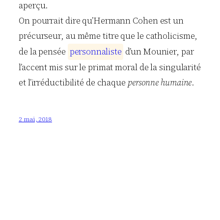
aperçu.
On pourrait dire qu’Hermann Cohen est un
précurseur, au même titre que le catholicisme,
de la pensée
p
e
r
s
o
n
n
a
l
i
s
t
e
d’un Mounier, par
l’accent mis sur le primat moral de la singularité
et l’irréductibilité de chaque
personne humaine
.
2 mai, 2018