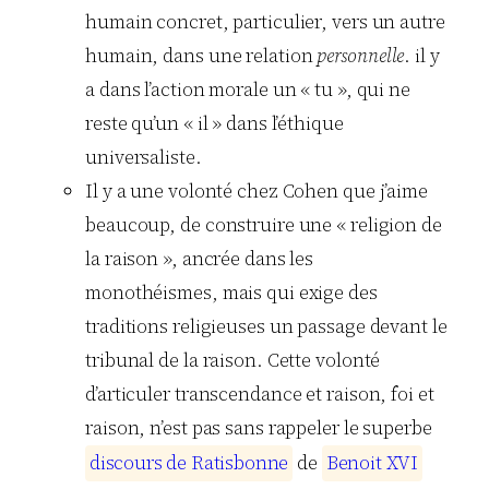
humain concret, particulier, vers un autre
humain, dans une relation
personnelle
. il y
a dans l’action morale un « tu », qui ne
reste qu’un « il » dans l’éthique
universaliste.
Il y a une volonté chez Cohen que j’aime
beaucoup, de construire une « religion de
la raison », ancrée dans les
monothéismes, mais qui exige des
traditions religieuses un passage devant le
tribunal de la raison. Cette volonté
d’articuler transcendance et raison, foi et
raison, n’est pas sans rappeler le superbe
d
i
s
c
o
u
r
s
d
e
R
a
t
i
s
b
o
n
n
e
de
B
e
n
o
i
t
X
V
I