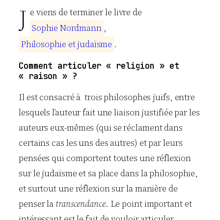
J
e viens de terminer le livre de
S
o
p
h
i
e
N
o
r
d
m
a
n
n
,
P
h
i
l
o
s
o
p
h
i
e
e
t
j
u
d
a
ï
s
m
e
.
Comment articuler « religion » et
« raison » ?
Il est consacré à trois philosophes juifs, entre
lesquels l’auteur fait une liaison justifiée par les
auteurs eux-mêmes (qui se réclament dans
certains cas les uns des autres) et par leurs
pensées qui comportent toutes une réflexion
sur le judaïsme et sa place dans la philosophie,
et surtout une réflexion sur la manière de
penser la
transcendance
. Le point important et
intéressant est le fait de vouloir articuler