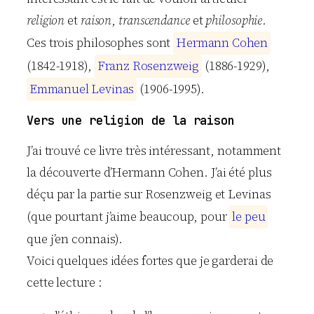
religion
et
raison
,
transcendance
et
philosophie
.
Ces trois philosophes sont
H
e
r
m
a
n
n
C
o
h
e
n
(1842-1918),
F
r
a
n
z
R
o
s
e
n
z
w
e
i
g
(1886-1929),
E
m
m
a
n
u
e
l
L
e
v
i
n
a
s
(1906-1995).
Vers une religion de la raison
J’ai trouvé ce livre très intéressant, notamment
la découverte d’Hermann Cohen. J’ai été plus
déçu par la partie sur Rosenzweig et Levinas
(que pourtant j’aime beaucoup, pour
l
e
p
e
u
que j’en connais).
Voici quelques idées fortes que je garderai de
cette lecture :