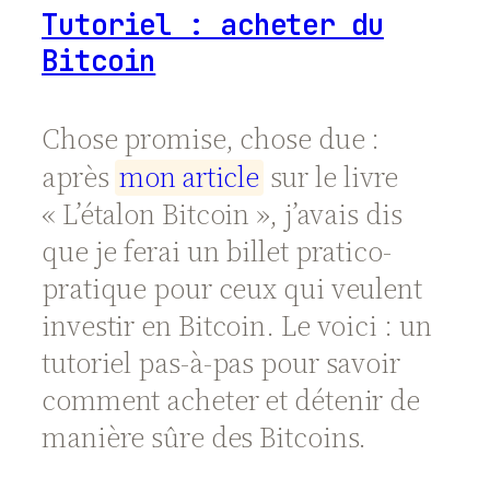
Tutoriel : acheter du
Bitcoin
Chose promise, chose due :
après
m
o
n
a
r
t
i
c
l
e
sur le livre
« L’étalon Bitcoin », j’avais dis
que je ferai un billet pratico-
pratique pour ceux qui veulent
investir en Bitcoin. Le voici : un
tutoriel pas-à-pas pour savoir
comment acheter et détenir de
manière sûre des Bitcoins.