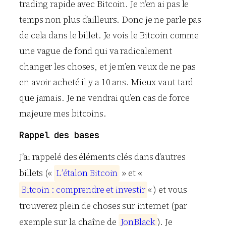
trading rapide avec Bitcoin. Je n’en ai pas le
temps non plus d’ailleurs. Donc je ne parle pas
de cela dans le billet. Je vois le Bitcoin comme
une vague de fond qui va radicalement
changer les choses, et je m’en veux de ne pas
en avoir acheté il y a 10 ans. Mieux vaut tard
que jamais. Je ne vendrai qu’en cas de force
majeure mes bitcoins.
Rappel des bases
J’ai rappelé des éléments clés dans d’autres
billets («
L
’
é
t
a
l
o
n
B
i
t
c
o
i
n
» et «
B
i
t
c
o
i
n
:
c
o
m
p
r
e
n
d
r
e
e
t
i
n
v
e
s
t
i
r
« ) et vous
trouverez plein de choses sur internet (par
exemple sur la chaîne de
J
o
n
B
l
a
c
k
). Je