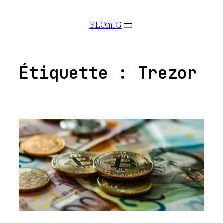
Aller
BLOmiG
au
contenu
Étiquette :
Trezor