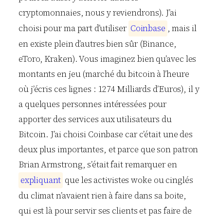
cryptomonnaies, nous y reviendrons). J’ai
choisi pour ma part d’utiliser
C
o
i
n
b
a
s
e
, mais il
en existe plein d’autres bien sûr (Binance,
eToro, Kraken). Vous imaginez bien qu’avec les
montants en jeu (marché du bitcoin à l’heure
où j’écris ces lignes : 1274 Milliards d’Euros), il y
a quelques personnes intéressées pour
apporter des services aux utilisateurs du
Bitcoin. J’ai choisi Coinbase car c’était une des
deux plus importantes, et parce que son patron
Brian Armstrong, s’était fait remarquer en
e
x
p
l
i
q
u
a
n
t
que les activistes woke ou cinglés
du climat n’avaient rien à faire dans sa boite,
qui est là pour servir ses clients et pas faire de