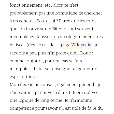
fonctionnement, etc, alors ce n’est
probablement pas une bonne idée de chercher
à en acheter. Pourquoi ? Parce que les infos
que l’on trouve sur le Bitcoin sont souvent
incomplètes, fausses, ou idéologiquement très
biaisées (c’est le cas de la
p
a
g
e
W
i
k
i
p
e
d
i
a
qui
raconte à peu près n’importe quoi). Donc :
comme toujours, pour ne pas se faire
manipuler, il faut se renseigner et garder un
esprit critique.
Mon deuxième conseil, également général : je
n’ai pour ma part investi dans Bitcoin qu’avec
une logique de long-terme. Je n’ai aucune
compétence pour savoir s’il est utile de faire du