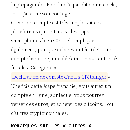
la propagande. Bon il ne l’a pas dit comme cela,
mais j’ai aimé son courage.
Créer son compte est très simple sur ces
plateformes qui ont aussi des apps
smartphones bien sûr. Cela implique
également, puisque cela revient à créer à un
compte bancaire, une déclaration aux autorités
fiscales. Catégorie «
D
é
c
l
a
r
a
t
i
o
n
d
e
c
o
m
p
t
e
d
’
a
c
t
i
f
s
à
l
’
é
t
r
a
n
g
e
r
« .
Une fois cette étape franchie, vous aurez un
compte en ligne, sur lequel vous pourrez
verser des euros, et acheter des bitcoins… ou
d’autres cryptomonnaies.
Remarques sur les « autres »