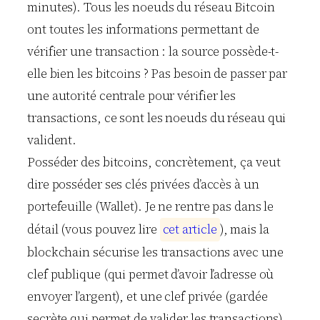
minutes). Tous les noeuds du réseau Bitcoin
ont toutes les informations permettant de
vérifier une transaction : la source possède-t-
elle bien les bitcoins ? Pas besoin de passer par
une autorité centrale pour vérifier les
transactions, ce sont les noeuds du réseau qui
valident.
Posséder des bitcoins, concrètement, ça veut
dire posséder ses clés privées d’accès à un
portefeuille (Wallet). Je ne rentre pas dans le
détail (vous pouvez lire
c
e
t
a
r
t
i
c
l
e
), mais la
blockchain sécurise les transactions avec une
clef publique (qui permet d’avoir l’adresse où
envoyer l’argent), et une clef privée (gardée
secrète qui permet de valider les transactions).