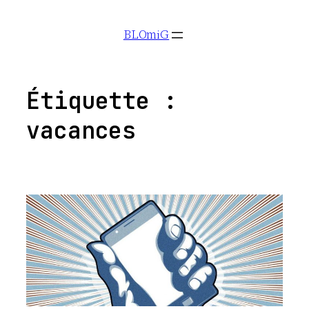
Aller
BLOmiG
au
contenu
Étiquette :
vacances