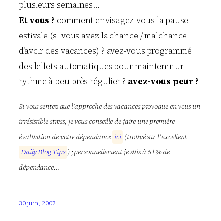
plusieurs semaines…
Et vous ?
comment envisagez-vous la pause
estivale (si vous avez la chance / malchance
d’avoir des vacances) ? avez-vous programmé
des billets automatiques pour maintenir un
rythme à peu près régulier ?
avez-vous peur ?
Si vous sentez que l’approche des vacances provoque en vous un
irrésistible stress, je vous conseille de faire une première
évaluation de votre dépendance
i
c
i
(trouvé sur l’excellent
D
a
i
l
y
B
l
o
g
T
i
p
s
) ; personnellement je suis à 61% de
dépendance…
30 juin, 2007