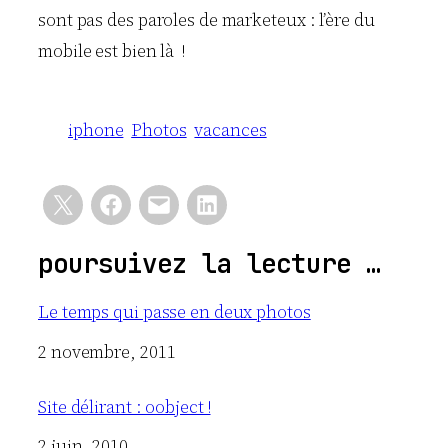
sont pas des paroles de marketeux : l’ère du
mobile est bien là !
iphone
Photos
vacances
poursuivez la lecture …
Le temps qui passe en deux photos
Date
2 novembre, 2011
Site délirant : oobject !
Date
2 juin, 2010