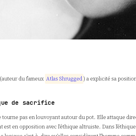
e (auteur du fameux
A
t
l
a
s
S
h
r
u
g
g
e
d
) a explicité sa posit
que de sacrifice
e tourne pas en louvoyant autour du pot. Elle attaque dire
nt est en opposition avec l’éthique altruiste. Dans l’éthiqu