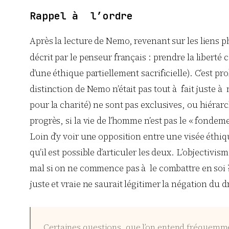
Rappel à l’ordre
Après la lecture de Nemo, revenant sur les liens 
décrit par le penseur français : prendre la libert
d’une éthique partiellement sacrificielle). C’est pr
distinction de Nemo n’était pas tout à fait juste à 
pour la charité) ne sont pas exclusives, ou hiérar
progrès, si la vie de l’homme n’est pas le « fonde
Loin d’y voir une opposition entre une visée éthiqu
qu’il est possible d’articuler les deux. L’objecti
mal si on ne commence pas à le combattre en soi 
juste et vraie ne saurait légitimer la négation du 
Certaines questions, que l’on entend fréquemme