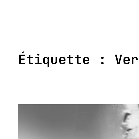
Aller
au
contenu
Étiquette :
Ver