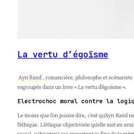
La vertu d’égoïsme
A
y
n
R
a
n
d
, romancière, philosophe et scénarist
regroupés dans un livre « La vertu d’égoïsme ».
Electrochoc moral contre la logi
Le moins que l’on puisse dire, c’est qu’Ayn Rand n
l’éthique. L’éthique objectiviste qu’elle met en ava