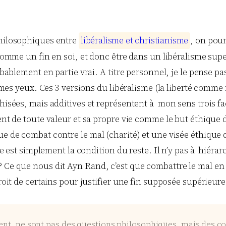
philosophiques entre
l
i
b
é
r
a
l
i
s
m
e
e
t
c
h
r
i
s
t
i
a
n
i
s
m
e
, on pour
é comme un fin en soi, et donc être dans un libéralisme sup
obablement en partie vrai. A titre personnel, je le pense p
mes yeux. Ces 3 versions du libéralisme (la liberté comme fi
chisées, mais additives et représentent à mon sens trois f
ment de toute valeur et sa propre vie comme le but éthique 
e de combat contre le mal (charité) et une visée éthique de
visme est simplement la condition du reste. Il n’y pas à hi
? Ce que nous dit Ayn Rand, c’est que combattre le mal en
droit de certains pour justifier une fin supposée supérieur
nt, ne sont pas des questions philosophiques, mais des co