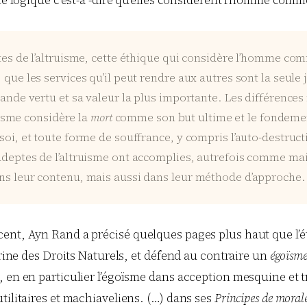
ême logique c’est-à -dire qu’elles considèrent l’homme com
tes de l’altruisme, cette éthique qui considère l’homme com
que les services qu’il peut rendre aux autres sont la seule j
rande vertu et sa valeur la plus importante. Les différences 
ruisme considère la
mort
comme son but ultime et le fondement
oi, et toute forme de souffrance, y compris l’auto-destructio
adeptes de l’altruisme ont accomplies, autrefois comme mai
ans leur contenu, mais aussi dans leur méthode d’approche.
ent, Ayn Rand a précisé quelques pages plus haut que l’éth
trine des Droits Naturels, et défend au contraire un
égoïsme
 en en particulier l’égoïsme dans acception mesquine et t
tilitaires et machiaveliens. (…) dans ses
Principes de moral