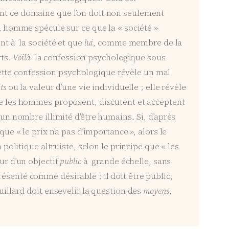
ent ce domaine que l’on doit non seulement
un homme spécule sur ce que la « société »
ent à la société et que
lui
, comme membre de la
rts.
Voilà
la confession psychologique sous-
ette confession psychologique révèle un mal
ts
ou la valeur d’une vie individuelle ; elle révèle
lle les hommes proposent, discutent et acceptent
un nombre illimité d’être humains. Si, d’après
ue « le prix n’a pas d’importance », alors le
politique altruiste, selon le principe que « les
ur d’un objectif
public
à grande échelle, sans
résenté comme désirable ; il doit être public,
uillard doit ensevelir la question des
moyens
,