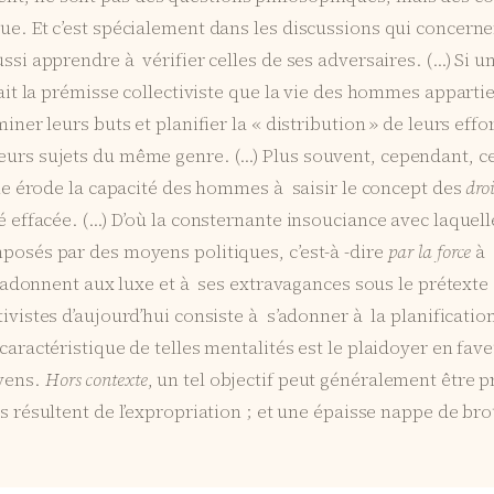
que. Et c’est spécialement dans les discussions qui concern
ussi apprendre à vérifier celles de ses adversaires. (…) Si 
fait la prémisse collectiviste que la vie des hommes apparti
iner leurs buts et planifier la « distribution » de leurs effo
ieurs sujets du même genre. (…) Plus souvent, cependant, c
sme érode la capacité des hommes à saisir le concept des
droi
été effacée. (…) D’où la consternante insouciance avec laque
mposés par des moyens politiques, c’est-à -dire
par la force
à 
 s’adonnent aux luxe et à ses extravagances sous le prétexte q
ivistes d’aujourd’hui consiste à s’adonner à la planification 
caractéristique de telles mentalités est le plaidoyer en fave
oyens.
Hors contexte
, un tel objectif peut généralement être p
s résultent de l’expropriation ; et une épaisse nappe de bro