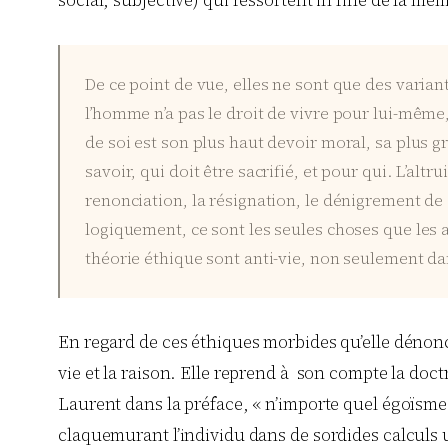
social, subjective) qui ressortent in fine de la m
De ce point de vue, elles ne sont que des varian
l’homme n’a pas le droit de vivre pour lui-même, 
de soi est son plus haut devoir moral, sa plus g
savoir, qui doit être sacrifié, et pour qui. L’alt
renonciation, la résignation, le dénigrement de s
logiquement, ce sont les seules choses que les 
théorie éthique sont anti-vie, non seulement d
En regard de ces éthiques morbides qu’elle dénonc
vie et la raison. Elle reprend à son compte la doc
Laurent dans la préface, « n’importe quel égoïsme,
claquemurant l’individu dans de sordides calculs u