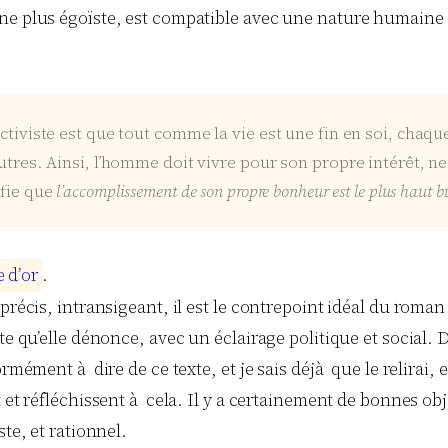
ne plus égoïste, est compatible avec une nature humaine mo
ctiviste est que tout comme la vie est une fin en soi, chaq
utres. Ainsi, l’homme doit vivre pour son propre intérêt, ne 
ifie que
l’accomplissement de son propre bonheur est le plus haut 
e
d
’
o
r
.
, précis, intransigeant, il est le contrepoint idéal du ro
ste qu’elle dénonce, avec un éclairage politique et social.
rmément à dire de ce texte, et je sais déjà que le relirai, 
 et réfléchissent à cela. Il y a certainement de bonnes obj
te, et rationnel.