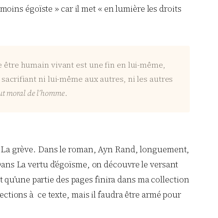
ins égoïste » car il met « en lumière les droits
ue être humain vivant est une fin en lui-même,
sacrifiant ni lui-même aux autres, ni les autres
but moral de l’homme
.
man La grève. Dans le roman, Ayn Rand, longuement,
 Dans La vertu d’égoïsme, on découvre le versant
et qu’une partie des pages finira dans ma collection
ections à ce texte, mais il faudra être armé pour