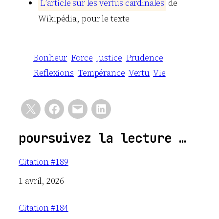
L
’
a
r
t
i
c
l
e
s
u
r
l
e
s
v
e
r
t
u
s
c
a
r
d
i
n
a
l
e
s
de
Wikipédia, pour le texte
Bonheur
Force
Justice
Prudence
Reflexions
Tempérance
Vertu
Vie
poursuivez la lecture …
Citation #189
Date
1 avril, 2026
Citation #184