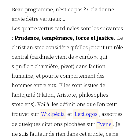
Beau programme, n’est-ce pas ? Cela donne
envie d’être vertueux…
Les quatre vertus cardinales sont les suivantes
:
Prudence, tempérance, force et justice
. Le
christianisme considère qu’elles jouent un rôle
central (cardinale vient de « cardo », qui
signifie = charnière, pivot) dans l’action
humaine, et pour le comportement des
hommes entre eux. Elles sont issues de
l’antiquité (Platon, Aristote, philosophes
stoïciens). Voilà les définitions que l’on peut
trouver sur
W
i
k
i
p
é
d
i
a
et
L
e
x
i
l
o
g
o
s
, assorties
de quelques citations piochées sur
E
v
e
n
e
. Je
ne suis l’auteur de rien dans cet article, ce ne