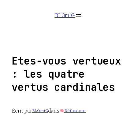
Aller
BLOmiG
au
contenu
Etes-vous vertueux
: les quatre
vertus cardinales
Écrit par
dans
BLOmiG
Réflexions