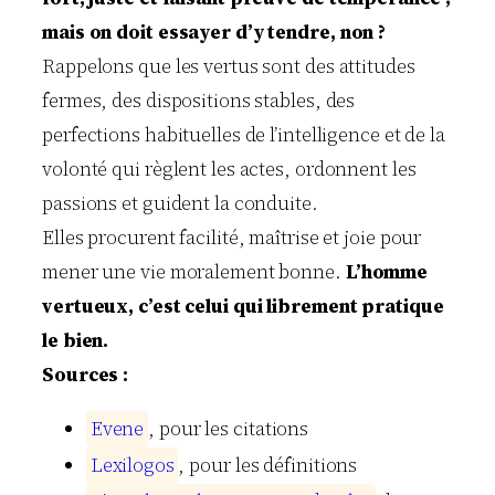
mais on doit essayer d’y tendre, non ?
Rappelons que les vertus sont des attitudes
fermes, des dispositions stables, des
perfections habituelles de l’intelligence et de la
volonté qui règlent les actes, ordonnent les
passions et guident la conduite.
Elles procurent facilité, maîtrise et joie pour
mener une vie moralement bonne.
L’homme
vertueux, c’est celui qui librement pratique
le bien.
Sources :
E
v
e
n
e
, pour les citations
L
e
x
i
l
o
g
o
s
, pour les définitions