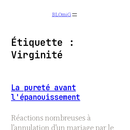
Aller
BLOmiG
au
contenu
Étiquette :
Virginité
La pureté avant
l'épanouissement
Réactions nombreuses à
l’annulation d’un mariage par le